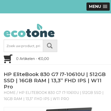
MENU
0 Artikelen - €0,00
HP EliteBook 830 G7 i7-10610U | 512GB
SSD | 16GB RAM | 13,3” FHD IPS | W11
Pro
HOME
/
HP ELITEBOOK 830 G7 I7-10610U | 512GB SSD |
16GB RAM | 13,3” FHD IPS | W11 PRO