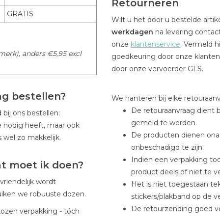
Retourneren
GRATIS
Wilt u het door u bestelde arti
werkdagen
na levering contac
onze
klantenservice
. Vermeld h
erk), anders €5,95 excl
goedkeuring door onze klantens
door onze vervoerder GLS.
ag bestellen?
We hanteren bij elke retouraa
De retouraanvraag dient b
bij ons bestellen:
gemeld te worden.
e nodig heeft, maar ook
De producten dienen onaa
 wel zo makkelijk.
onbeschadigd te zijn.
Indien een verpakking toc
at moet ik doen?
product deels of niet te 
vriendelijk wordt
Het is niet toegestaan te
uiken we robuuste dozen.
stickers/plakband op de v
De retourzending goed ve
kozen verpakking - tóch