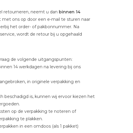
kel retourneren, neemt u dan
binnen 14
t met ons op door een e-mail te sturen naar
ierbij het order- of pakbonnummer. Na
ervice, wordt de retour bij u opgehaald
nvraag de volgende uitgangspunten:
innen 14 werkdagen na levering bij ons
ngebroken, in originele verpakking en
h beschadigd is, kunnen wij ervoor kiezen het
vergoeden.
ksten op de verpakking te noteren of
erpakking te plakken.
rpakken in een omdoos (als 1 pakket)