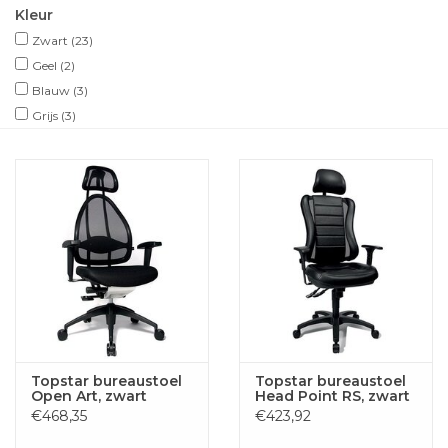
Kleur
Zwart
(23)
Geel
(2)
Blauw
(3)
Grijs
(3)
Topstar bureaustoel
Topstar bureaustoel
Open Art, zwart
Head Point RS, zwart
€468,35
€423,92