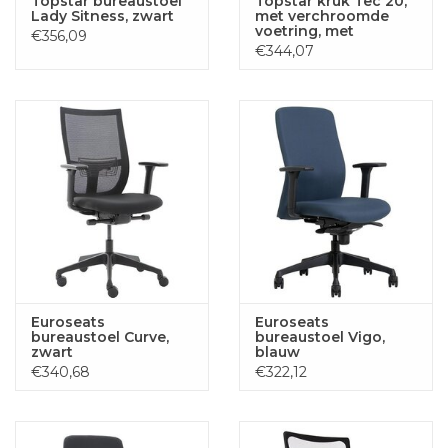
Topstar bureaustoel
Topstar kruk Tec 20,
Lady Sitness, zwart
met verchroomde
voetring, met
€356,09
steldoppen, zwart
€344,07
Euroseats
Euroseats
bureaustoel Curve,
bureaustoel Vigo,
zwart
blauw
€340,68
€322,12