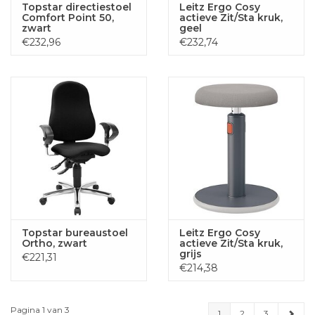
Topstar directiestoel
Leitz Ergo Cosy
Comfort Point 50,
actieve Zit/Sta kruk,
zwart
geel
€232,96
€232,74
Topstar bureaustoel
Leitz Ergo Cosy
Ortho, zwart
actieve Zit/Sta kruk,
grijs
€221,31
€214,38
Pagina 1 van 3
1
2
3