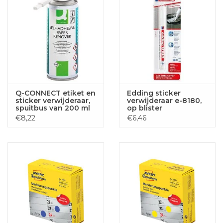
Q-CONNECT etiket en
Edding sticker
sticker verwijderaar,
verwijderaar e-8180,
spuitbus van 200 ml
op blister
€8,22
€6,46