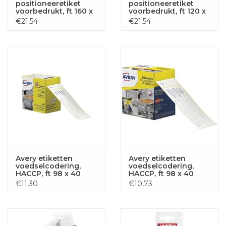
positioneeretiket
positioneeretiket
voorbedrukt, ft 160 x
voorbedrukt, ft 120 x
120 mm, wit, pak van
80 mm, wit, pak van
€21,54
€21,54
10 etiketten
20 etiketten
Avery etiketten
Avery etiketten
voedselcodering,
voedselcodering,
HACCP, ft 98 x 40
HACCP, ft 98 x 40
mm, dispenser van
mm, dispenser van
€11,30
€10,73
300 afscheurbare
300 afscheurbare
etiketten, Engels
etiketten, Frans