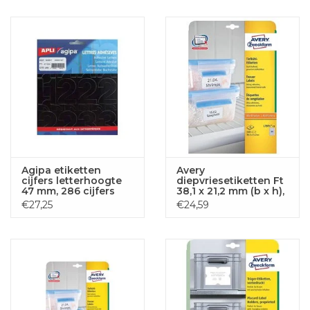
Agipa etiketten
Avery
cijfers letterhoogte
diepvriesetiketten Ft
47 mm, 286 cijfers
38,1 x 21,2 mm (b x h),
wit, doos van 1625
€27,25
€24,59
etiketten