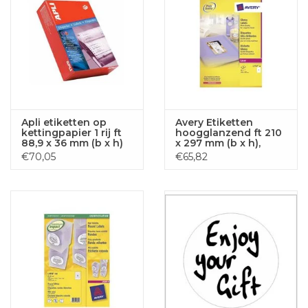
Apli etiketten op
Avery Etiketten
kettingpapier 1 rij ft
hoogglanzend ft 210
88,9 x 36 mm (b x h)
x 297 mm (b x h),
doos van 4000 stuks,
doos van 40 blad, 40
€70,05
€65,82
breedte vel: 114,3 mm
stuks