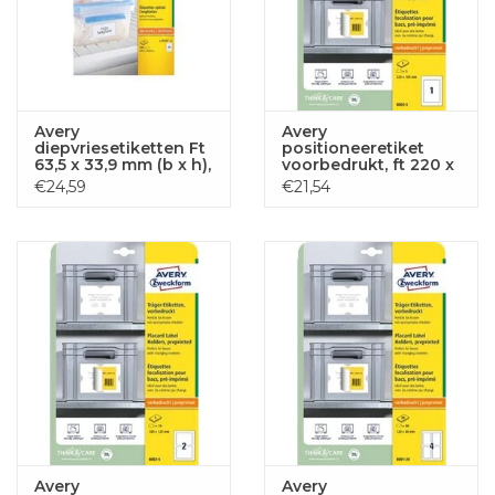
Avery
Avery
diepvriesetiketten Ft
positioneeretiket
63,5 x 33,9 mm (b x h),
voorbedrukt, ft 220 x
wit, doos van 600
160 mm, wit, pak van
€24,59
€21,54
etiketten
5 etiketten
Avery
Avery