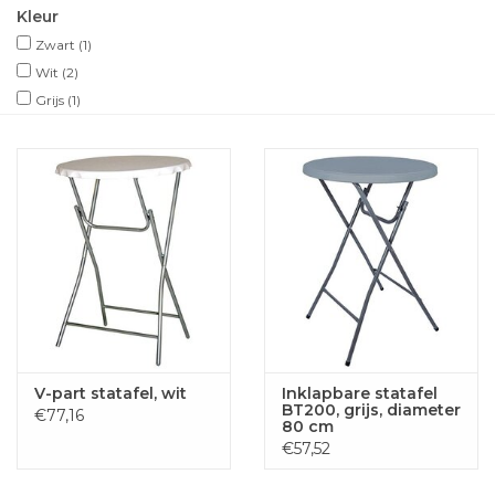
Kleur
Zwart
(1)
Wit
(2)
Grijs
(1)
V-part statafel, wit
Inklapbare statafel
BT200, grijs, diameter
€77,16
80 cm
€57,52