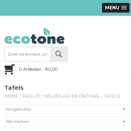
MENU
0 Artikelen - €0,00
Tafels
HOME
/
FACILITY
/
MEUBILAIR EN ONTHAAL
/
TAFELS