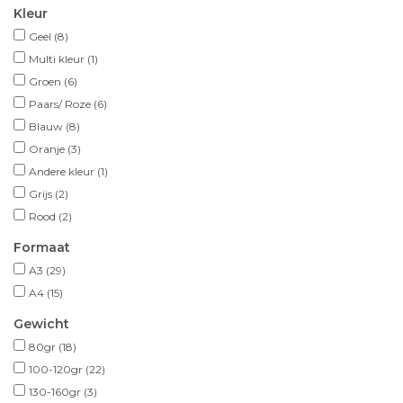
Kleur
Geel
(8)
Multi kleur
(1)
Groen
(6)
Paars/ Roze
(6)
Blauw
(8)
Oranje
(3)
Andere kleur
(1)
Grijs
(2)
Rood
(2)
Formaat
A3
(29)
A4
(15)
Gewicht
80gr
(18)
100-120gr
(22)
130-160gr
(3)