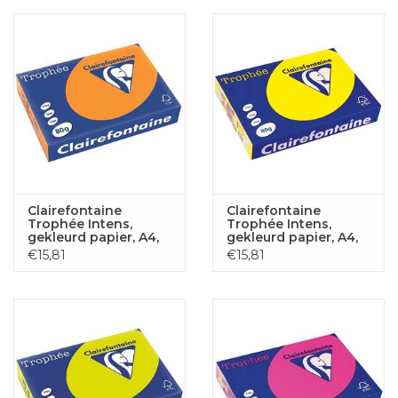
Clairefontaine
Clairefontaine
Trophée Intens,
Trophée Intens,
gekleurd papier, A4,
gekleurd papier, A4,
80 g, 500 vel, fluo
80 g, 500 vel, fluogeel
€15,81
€15,81
oranje