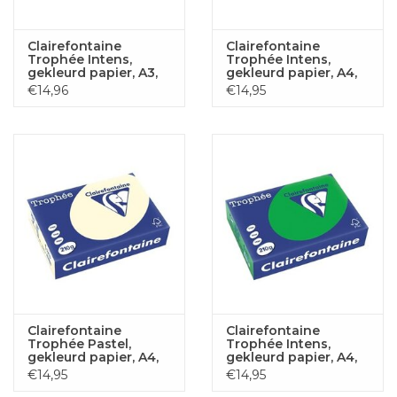
Clairefontaine
Clairefontaine
Trophée Intens,
Trophée Intens,
gekleurd papier, A3,
gekleurd papier, A4,
120 g, 250 vel,
210 g, 250 vel,
€14,96
€14,95
zonnebloemgeel
bijartgroen
Clairefontaine
Clairefontaine
Trophée Pastel,
Trophée Intens,
gekleurd papier, A4,
gekleurd papier, A4,
210 g, 250 vel, crème
210 g, 250 vel,
€14,95
€14,95
bijartgroen