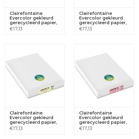
Clairefontaine
Clairefontaine
Evercolor gekleurd
Evercolor gekleurd
gerecycleerd papier,
gerecycleerd papier,
A3, 80 g, 500 vel,
A3, 80 g, 500 vel,
€17,13
€17,13
ivoor
helblauw
Clairefontaine
Clairefontaine
Evercolor gekleurd
Evercolor gekleurd
gerecycleerd papier,
gerecycleerd papier,
A3, 80 g, 500 vel, geel
A3, 80 g, 500 vel, roze
€17,13
€17,13