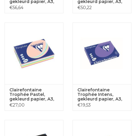
gekleurd papier, A3,
gekleurd papier, A3,
80 g, 500 vel,
80 g, 500 vel, zalm
€56,64
€50,22
koraalrood
Clairefontaine
Clairefontaine
Trophée Pastel,
Trophée Intens,
gekleurd papier, A3,
gekleurd papier, A3,
80 g, 5 x 100 vel,
160 g, 250 vel, violet
€27,00
€19,53
geassorteerde
kleuren