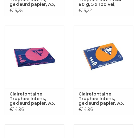
gekleurd papier, A3,
80 g, 5 x 100 vel,
120 g, 250 vel,
geassorteerde
€15,25
€15,22
turkoois
kleuren
Clairefontaine
Clairefontaine
Trophée Intens,
Trophée Intens,
gekleurd papier, A3,
gekleurd papier, A3,
120 g, 250 vel, fuchsia
120 g, 250 vel,
€14,96
€14,96
feloranje