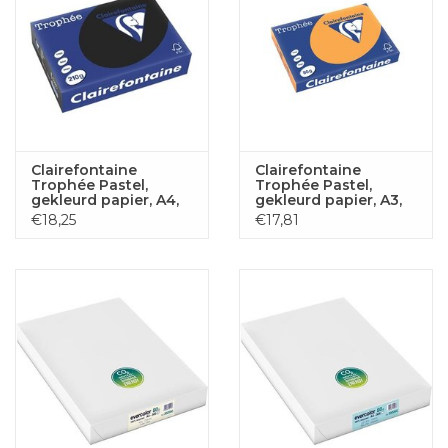
Clairefontaine
Clairefontaine
Trophée Pastel,
Trophée Pastel,
gekleurd papier, A4,
gekleurd papier, A3,
210 g, 250 vel, zwart
80 g, 500 vel,
€18,25
€17,81
climentine