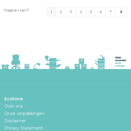
Pagina 1 van 7
1
2
3
4
5
6
7
Ecotone
Over ons
Onze verpakkingen
Disclaimer
Privacy Statement