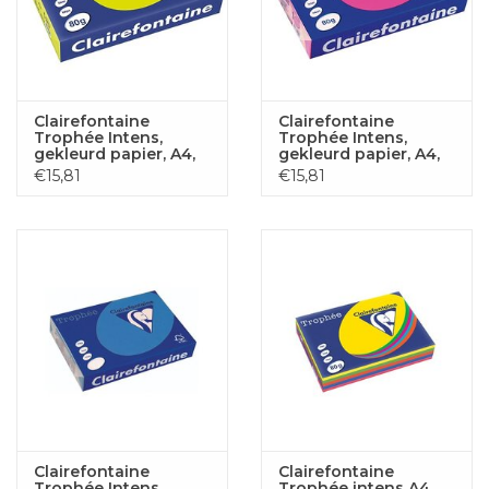
Clairefontaine
Clairefontaine
Trophée Intens,
Trophée Intens,
gekleurd papier, A4,
gekleurd papier, A4,
80 g, 500 vel, fluo
80 g, 500 vel, fluo
€15,81
€15,81
groen
roze
Clairefontaine
Clairefontaine
Trophée Intens,
Trophée intens A4,