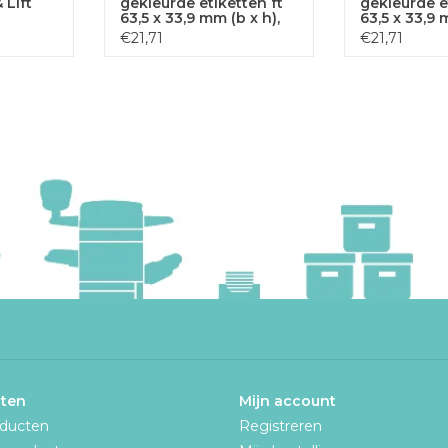
 Lift
gekleurde etiketten ft
gekleurde e
63,5 x 33,9 mm (b x h),
63,5 x 33,9 
480 stuks, 24 per blad,
480 stuks, 
€21,71
€21,71
rood
groen
ten
Mijn account
oducten
Registreren