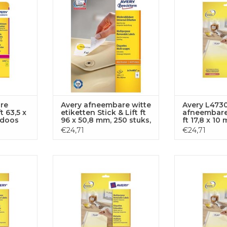
 AAN
TOEVOEGEN AAN
TOEVOE
GEN
WINKELWAGEN
WINKE
re
Avery afneembare witte
Avery L473
t 63,5 x
etiketten Stick & Lift ft
afneembare
 doos
96 x 50,8 mm, 250 stuks,
ft 17,8 x 10 
5 vel
10 per blad
6.750 etiket
€24,71
€24,71
el
tte etik.
Avery L4737REV-25 afneembare
Avery L4743RE
000st 80/bl
etik. 63,5x29,6mm 675 etik. wit
etik. 99,1x42,5
 AAN
TOEVOEGEN AAN
TOEVOE
GEN
WINKELWAGEN
WINKE