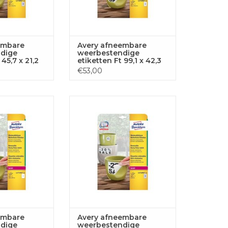
embare
Avery afneembare
dige
weerbestendige
 45,7 x 21,2
etiketten Ft 99,1 x 42,3
wit, doos
mm (b x h), wit, doos
€53,00
ketten
van 240 etiketten
fneembare
Avery afneembare
ndige etik.
weerbestendige etik. 30mm,wit
wit 20 etik.
960 etik.
GEN AAN
TOEVOEGEN AAN
LWAGEN
WINKELWAGEN
embare
Avery afneembare
dige
weerbestendige