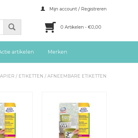
Mijn account / Registreren
0 Artikelen - €0,00
Actie artikelen
Merken
APIER
/
ETIKETTEN
/
AFNEEMBARE ETIKETTEN
fneembare
Avery afneembare
e 45,7x21,2 mm
weerbestendige 99,1x42,3 mm
60 etik.
wit, 240 etik.
GEN AAN
TOEVOEGEN AAN
LWAGEN
WINKELWAGEN