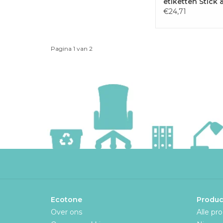
etiketten Stick &
€24,71
Pagina 1 van 2
Ecotone
Produc
Over ons
Alle pr