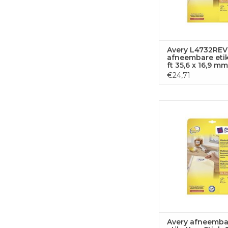
Avery L4732REV
afneembare eti
ft 35,6 x 16,9 mm 
2.000 etiketten,
€24,71
Avery afneembar
etiketten Stick 
TOEVOEGEN
WINKELWA
Avery afneemba