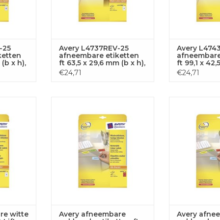
-25
Avery L4737REV-25
Avery L474
ketten
afneembare etiketten
afneembare
(b x h),
ft 63,5 x 29,6 mm (b x h),
ft 99,1 x 42,
 wit
675 etiketten, wit
300 etikette
€24,71
€24,71
e witte
Avery afneembare gekleurde
Avery afneem
& Lift
etik. 63,5x33,9mm 480st 24/bl
etik. 63,5x33,
rd.
g
 AAN
GEN
TOEVOEGEN AAN
TOEVOE
WINKELWAGEN
WINKE
re witte
Avery afneembare
Avery afne