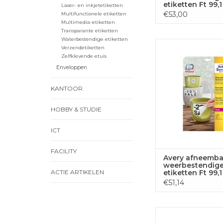
etiketten Ft 99,1
Laser- en inkjetetiketten
mm (b x h), wit,
€53,00
Multifunctionele etiketten
van 80 etikette
Multimedia-etiketten
Transparante etiketten
Waterbestendige etiketten
Avery afneem
Verzendetiketten
weerbestendige 99,
Zelfklevende etuis
wit, 160 etik
Enveloppen
TOEVOEGEN
KANTOOR
WINKELWA
HOBBY & STUDIE
ICT
FACILITY
Avery afneemba
weerbestendig
ACTIE ARTIKELEN
etiketten Ft 99,1
mm (b x h), wit,
€51,14
van 160 etikett
Avery Afneembare n
63,5x29,6mm 20bl 