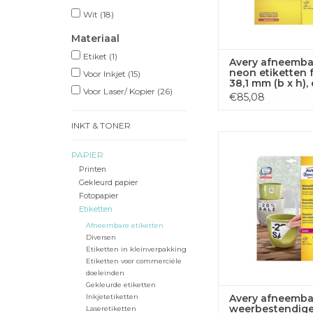
Wit
(18)
Materiaal
Etiket
(1)
Avery afneemba
neon etiketten f
Voor Inkjet
(15)
38,1 mm (b x h),
Voor Laser/ Kopier
(26)
van 100 blad, 1
€85,08
stuks, neongeel
INKT & TONER
Avery afneem
weerbestendige etik
PAPIER
wit 80 etik
Printen
Gekleurd papier
TOEVOEGEN
Fotopapier
WINKELWA
Etiketten
Afneembare etiketten
Diversen
Etiketten in kleinverpakking
Etiketten voor commerciële
doeleinden
Gekleurde etiketten
Avery afneemba
Inkjetetiketten
weerbestendig
Laseretiketten