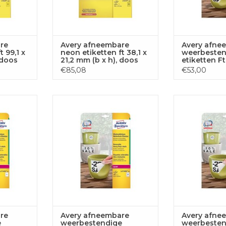
re
Avery afneembare
Avery afne
t 99,1 x
neon etiketten ft 38,1 x
weerbesten
 doos
21,2 mm (b x h), doos
etiketten Ft
400
van 100 blad, 6500
mm (b x h), 
€85,08
€53,00
stuks, neongeel
van 960 eti
bare
Avery afneembare
Avery a
 99,1x139mm
weerbestendige 63,5x33,9 mm
weerbeste
.
wit, 480 etik.
210x297mm 
 AAN
TOEVOEGEN AAN
TOEVOE
GEN
WINKELWAGEN
WINKE
re
Avery afneembare
Avery afne
e
weerbestendige
weerbesten