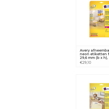
TOEVOEGEN
WINKELWA
Avery afneemba
neon etiketten f
29,6 mm (b x h),
van 675 stuks (2
€29,10
van 27), neonge
Avery afneembare wi
Stick&Li 35,6x16,9 2
TOEVOEGEN
WINKELWA