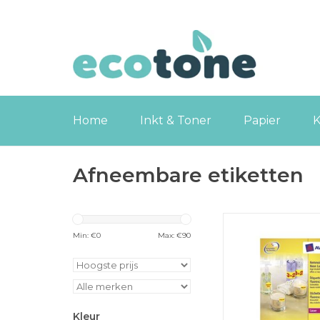
Home
Inkt & Toner
Papier
K
Afneembare etiketten
Avery Afneembare n
99,1x38,1mm 100b
Min: €
0
Max: €
90
n.geel
TOEVOEGEN
WINKELWA
Kleur