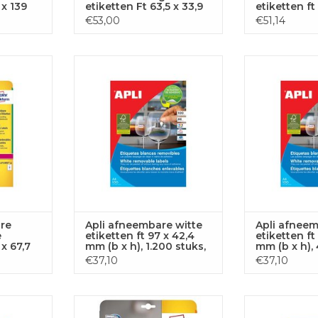
 x 139
etiketten Ft 63,5 x 33,9
etiketten ft
 doos
mm (b x h), wit, doos
mm (b x h), 
€53,00
€51,14
n
van 480 etiketten
van 20 etik
bare
Apli afneembare witte etik.
Apli afneemba
1x67,7 mm
97x42,4mm 1.200st 12/blad
48,5x25,4mm 
.
(3057)
(3
 AAN
TOEVOEGEN AAN
TOEVOE
GEN
WINKELWAGEN
WINKE
re
Apli afneembare witte
Apli afneem
e
etiketten ft 97 x 42,4
etiketten ft
 x 67,7
mm (b x h), 1.200 stuks,
mm (b x h), 
 doos
12 per blad (3057)
44 per blad
€37,10
€37,10
en
eon etik.
Avery afneembare witte
Avery L4730RE
540st gl.
etiketten Stick & Lift, 250 st.
etik. 17,8x10mm