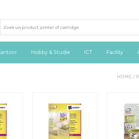
antoor
Hobby & Studie
ICT
Facility
HOME
/
P
eon etik.
Avery Afneembare neon etik.
Avery a
l 1400st
38,1x21,2mm 100bl 6.500st gl.
weerbestendig
wit, 9
TOEVOEGEN AAN
 AAN
WINKELWAGEN
TOEVOE
GEN
WINKE