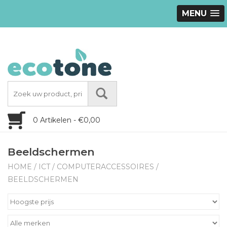
MENU
0 Artikelen - €0,00
Beeldschermen
HOME
/
ICT
/
COMPUTERACCESSOIRES
/
BEELDSCHERMEN