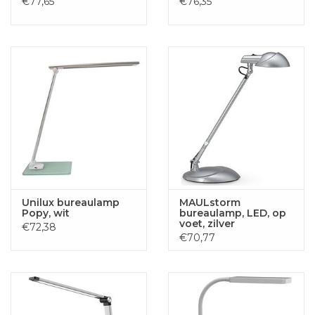
€77,65
€76,35
Unilux bureaulamp
MAULstorm
Popy, wit
bureaulamp, LED, op
voet, zilver
€72,38
€70,77