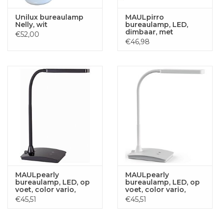
Unilux bureaulamp
MAULpirro
Nelly, wit
bureaulamp, LED,
dimbaar, met
€52,00
tafelklem, zwart
€46,98
MAULpearly
MAULpearly
bureaulamp, LED, op
bureaulamp, LED, op
voet, color vario,
voet, color vario,
dimbaar, zwart
dimbaar wit
€45,51
€45,51