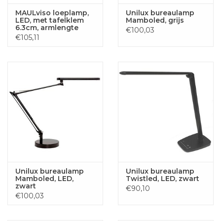
MAULviso loeplamp,
Unilux bureaulamp
LED, met tafelklem
Mamboled, grijs
6.3cm, armlengte
€100,03
2x31cm, 3
€105,11
dioptrielens, opp
144cm2, wit
Unilux bureaulamp
Unilux bureaulamp
Mamboled, LED,
Twistled, LED, zwart
zwart
€90,10
€100,03