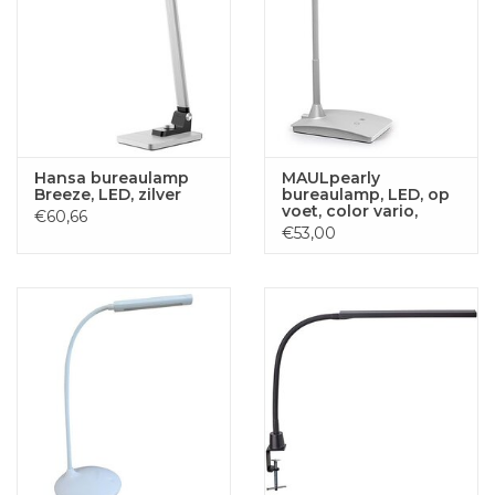
Hansa bureaulamp
MAULpearly
Breeze, LED, zilver
bureaulamp, LED, op
voet, color vario,
€60,66
dimbaar, zilver
€53,00