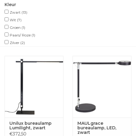
Kleur
Zwart
(13)
Wit
(7)
Groen
(1)
Paars/ Roze
(1)
Zilver
(2)
Unilux bureaulamp
MAULgrace
Lumilight, zwart
bureaulamp, LED,
zwart
€372,50