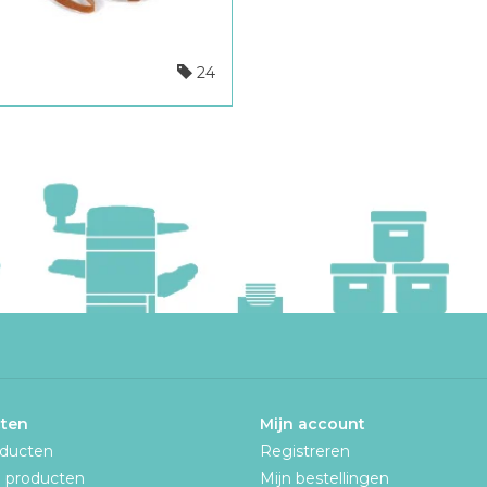
24
ten
Mijn account
oducten
Registreren
 producten
Mijn bestellingen