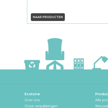
NAAR PRODUCTEN
Ecotone
Produc
Over ons
Alle pr
Onze verpakkingen
Nieuwe