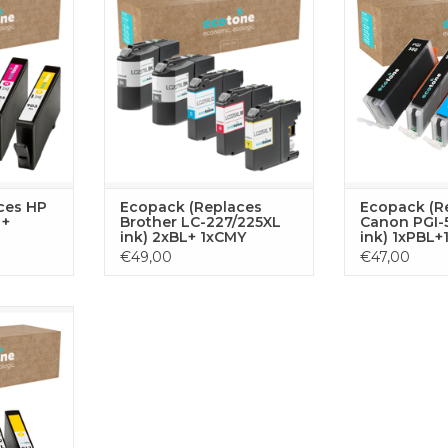
n printen
voor ononderbroken printen
en 4 kleuren (
 set bestaat
met je Brother printer. De set
geel, fo
, 1x geel en
bestaat uit 2x zwart, 1x cyaan, 1x
geoptimalisee
ers,
geel en 1x magenta toners,
afdrukken e
uitstekende
geoptimaliseerd voor uitstekende
prest
resultaten.
prestaties en scherpe resultaten.
TOEVOE
 AAN
TOEVOEGEN AAN
WINKE
GEN
WINKELWAGEN
ces HP
Ecopack (Replaces
Ecopack (R
 +
Brother LC-227/225XL
Canon PGI-
ink) 2xBL+ 1xCMY
ink) 1xPBL
€49,00
€47,00
 set bevat
e nodig hebt
n printen
 set bestaat
, 1x geel en
ers,
uitstekende