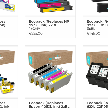
WINKE
 AAN
TOEVOEGEN AAN
GEN
WINKELWAGEN
ces
Ecopack (Replaces HP
Ecopack (R
nk)
973XL ink) 2xBL +
973XL L0S0
1xCMY
3xBL
€225,00
€145,00
 set bevat
Deze complete toner set bevat
Set van 4 zwart
e nodig hebt
alle vier kleuren die je nodig hebt
voor HP printer
n printen
voor ononderbroken printen
is goed voor cir
er. De set
met je Epson printer. De set
en geoptimalise
1x cyaan, 1x
bestaat uit 2x zwart, 1x cyaan, 1x
afdrukken e
 toners,
geel en 1x magenta toners,
prest
uitstekende
geoptimaliseerd voor uitstekende
TOEVOE
resultaten.
prestaties en scherpe resultaten.
WINKE
 AAN
TOEVOEGEN AAN
GEN
WINKELWAGEN
ces
Ecopack (Replaces
Ecopack (R
L ink)
Epson 405XL ink) 2xBL
62XL C2P05