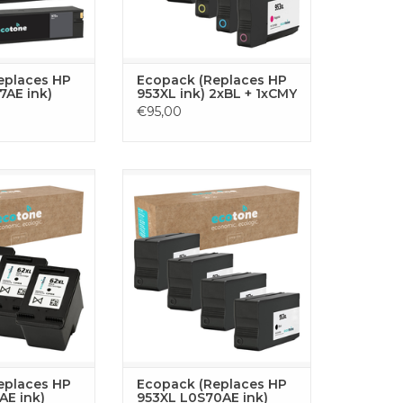
LWAGEN
TOEVOEGEN AAN
WINKELWAGEN
eplaces HP
Ecopack (Replaces HP
7AE ink)
953XL ink) 2xBL + 1xCMY
€95,00
e inktcartridges
Deze inktset bevat 4x zwart
s. Elke cartridge
(BL), goed voor 4x 2045
ca 770 paginaƒ??s
pagina’s. Geoptimaliseerd voor
erd voor scherpe
scherpe afdrukken en
n betrouwbare
betrouwbare prestaties met je
aties.
HP printer.
GEN AAN
TOEVOEGEN AAN
LWAGEN
WINKELWAGEN
eplaces HP
Ecopack (Replaces HP
AE ink)
953XL L0S70AE ink)