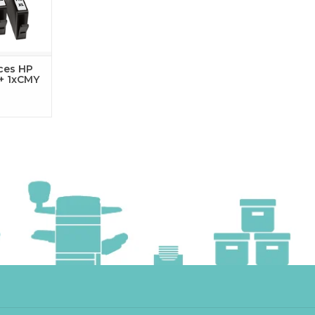
resultaten.
 AAN
GEN
ces HP
 + 1xCMY