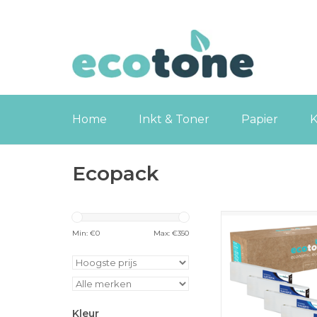
Home
Inkt & Toner
Papier
K
Ecopack
Deze complete toner
alle vier kleuren die j
Min: €
0
Max: €
350
voor ononderbroke
met je Epson printe
bestaat uit 2x zwart, 
geel en 1x magenta
geoptimaliseerd voor 
Kleur
prestaties en scherpe 