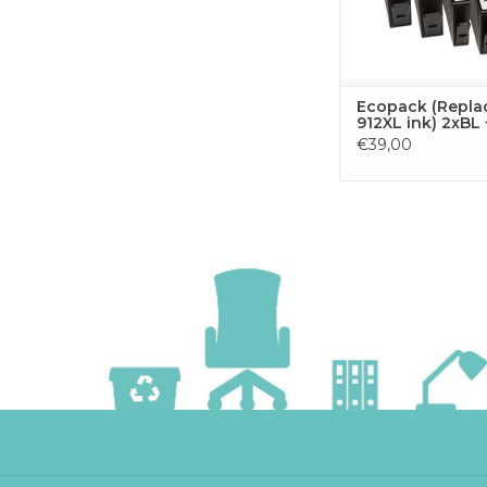
prestaties en scherpe 
TOEVOEGEN
WINKELWA
Ecopack (Repla
912XL ink) 2xBL
€39,00