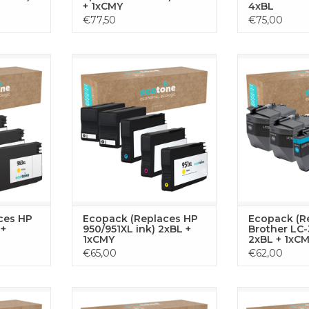
+ 1xCMY
4xBL
€77,50
€75,00
 set bevat
Deze complete toner set bevat
Complete inktse
e nodig hebt
alle vier kleuren die je nodig hebt
printer. Bevat
n printen
voor ononderbroken printen
cyaan, 1x ma
 set bestaat
met je HP printer. De set bestaat
cartridges, geo
, 1x geel en
uit 2x zwart, 1x cyaan, 1x geel en
scherpe a
ers,
1x magenta toners,
betrouwbare
uitstekende
geoptimaliseerd voor uitstekende
TOEVOE
resultaten.
prestaties en scherpe resultaten.
WINKE
 AAN
TOEVOEGEN AAN
GEN
WINKELWAGEN
ces HP
Ecopack (Replaces HP
Ecopack (R
 +
950/951XL ink) 2xBL +
Brother LC-
1xCMY
2xBL + 1xC
€65,00
€62,00
 set bevat
Deze complete toner set bevat
Complete inkts
e nodig hebt
alle vier kleuren die je nodig hebt
printer. Bevat 