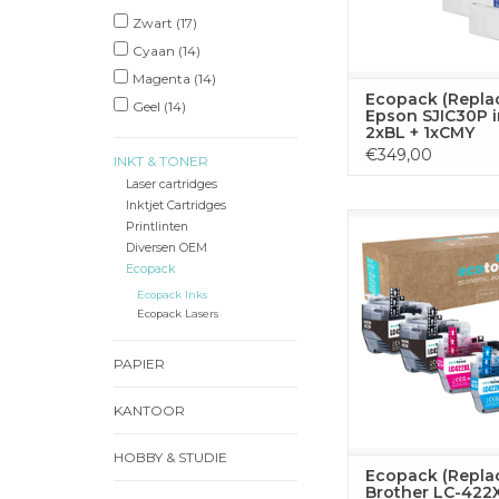
Zwart
(17)
TOEVOEGEN
Cyaan
(14)
WINKELWA
Magenta
(14)
Ecopack (Repla
Geel
(14)
Epson SJIC30P i
2xBL + 1xCMY
€349,00
INKT & TONER
Laser cartridges
Inktjet Cartridges
Deze complete toner
Printlinten
alle vier kleuren die j
Diversen OEM
voor ononderbroke
Ecopack
met je Brother print
Ecopack Inks
bestaat uit 2x zwart, 
Ecopack Lasers
geel en 1x magenta
geoptimaliseerd voor 
PAPIER
prestaties en scherpe 
KANTOOR
TOEVOEGEN
WINKELWA
HOBBY & STUDIE
Ecopack (Repla
Brother LC-422X