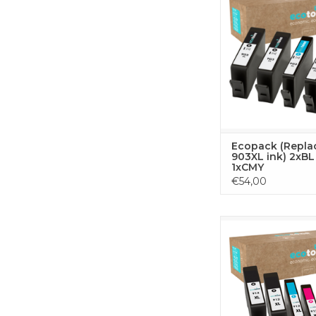
voor ononderbroke
met je HP printer. De
uit 2x zwart, 1x cyaan
1x magenta ton
geoptimaliseerd voor 
prestaties en scherpe 
TOEVOEGEN
WINKELWA
Ecopack (Repla
903XL ink) 2xBL
1xCMY
€54,00
Deze complete toner
alle vier kleuren die j
voor ononderbroke
met je HP printer. De
uit 2x zwart, 1x cyaan
1x magenta ton
geoptimaliseerd voor 