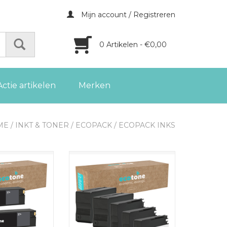
Mijn account / Registreren
0 Artikelen - €0,00
Actie artikelen
Merken
ME
/
INKT & TONER
/
ECOPACK
/
ECOPACK INKS
e inktcartridges
Deze complete toner set bevat
s. Elke cartridge
alle vier kleuren die je nodig hebt
 circa 13.500
voor ononderbroken printen
geoptimaliseerd
met je HP printer. De set bestaat
 afdrukken en
uit 2x zwart, 1x cyaan, 1x geel en
 prestaties.
1x magenta toners,
geoptimaliseerd voor uitstekende
GEN AAN
prestaties en scherpe resultaten.