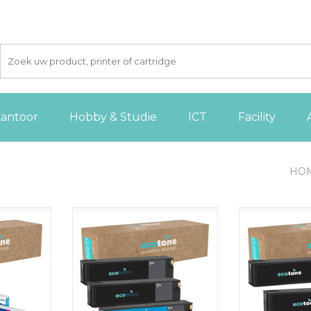
antoor
Hobby & Studie
ICT
Facility
HO
 set bevat
Deze complete toner set bevat
Set van 3 zwart
e nodig hebt
alle vier kleuren die je nodig hebt
voor HP printer
n printen
voor ononderbroken printen
is goed voor
r. De set
met je HP printer. De set bestaat
paginaƒ??s en 
1x cyaan, 1x
uit 2x zwart, 1x cyaan, 1x geel en
voor scherpe
 toners,
1x magenta toners,
betrouwbare
uitstekende
geoptimaliseerd voor uitstekende
TOEVOE
resultaten.
prestaties en scherpe resultaten.