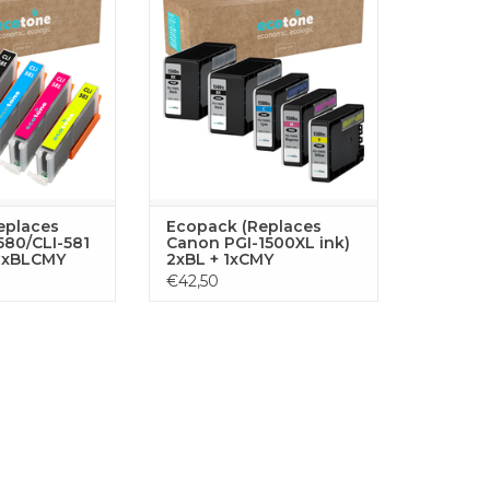
cyaan, magenta,
voor ononderbroken printen
to zwart),
met je Canon printer. De set
rd voor scherpe
bestaat uit 2x zwart, 1x cyaan, 1x
n betrouwbare
geel en 1x magenta toners,
aties.
geoptimaliseerd voor uitstekende
prestaties en scherpe resultaten.
GEN AAN
LWAGEN
TOEVOEGEN AAN
WINKELWAGEN
eplaces
Ecopack (Replaces
580/CLI-581
Canon PGI-1500XL ink)
+1xBLCMY
2xBL + 1xCMY
€42,50