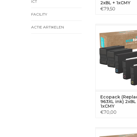
ICT
2xBL + 1xCMY
€79,50
FACILITY
Deze complete toner
ACTIE ARTIKELEN
alle vier kleuren die j
voor ononderbroke
met je HP printer. De
uit 2x zwart, 1x cyaan
1x magenta ton
geoptimaliseerd voor 
prestaties en scherpe 
TOEVOEGEN
WINKELWA
Ecopack (Repla
963XL ink) 2xBL
1xCMY
€70,00
Deze complete toner
alle vier kleuren die j