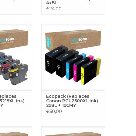
4xBL
€74,00
t voor je Brother
Deze complete toner set bevat
 2x zwart en 1x
alle vier kleuren die je nodig hebt
genta, 1x geel
voor ononderbroken printen
ptimaliseerd voor
met je Canon printer. De set
fdrukken en
bestaat uit 2x zwart, 1x cyaan, 1x
 prestaties.
geel en 1x magenta toners,
geoptimaliseerd voor uitstekende
GEN AAN
prestaties en scherpe resultaten.
LWAGEN
TOEVOEGEN AAN
WINKELWAGEN
eplaces
Ecopack (Replaces
3219XL ink)
Canon PGI-2500XL ink)
MY
2xBL + 1xCMY
€60,00
et voor je Canon
Deze complete toner set bevat
1x pigment zwart
alle vier kleuren die je nodig hebt