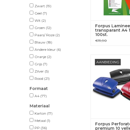
Zwart
(19)
Geel
(7)
Wit
(2)
Forpus Lamine
Groen
(12)
transparant A4 
100st.
Paars/ Roze
(2)
€19,90
Blauw
(18)
Andere kleur
(6)
Oranje
(2)
Forpus Perforator p
AANBIEDING
vellen, P210PR 
Grijs
(7)
Zilver
(5)
TOEVOEGEN
Rood
(21)
WINKELWA
Formaat
A4
(77)
Materiaal
Karton
(17)
Metaal
(1)
Forpus Perforat
PP
(36)
premium 10 vell