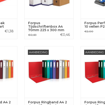
bak
Forpus
Forpus Perf
rt
Tijdschriftenbox A4
10 vellen P
70mm 225 x 300 mm
€1,38
€2,00
€0,46
€0,69
 2 rings,
Forpus Ringband A4, 2 rings,
Forpus Ringba
AANBIEDING
AANBIEDING
blauw
45mm, karton, rood wijn
45mm, kar
 AAN
TOEVOEGEN AAN
TOEVOE
GEN
WINKELWAGEN
WINKE
d A4 2
Forpus Ringband A4 2
Forpus Rin