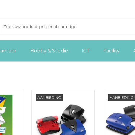
antoor
Hobby & Studie
ICT
Facility
rhoes
Forpus Perforator premium
Forpus Perfora
AANBIEDING
AANBIEDING
ic, 100st.
P220PR, rood
vellen, P
 AAN
TOEVOEGEN AAN
TOEVOE
GEN
WINKELWAGEN
WINKE