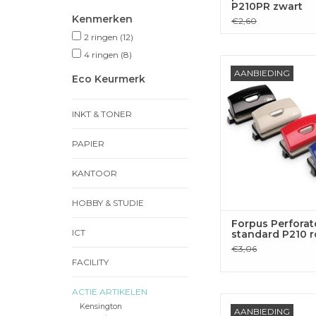
P210PR zwart
Kenmerken
€2,60
2 ringen
(12)
4 ringen
(8)
Forpus Perforator st
AANBIEDING
rood
Eco Keurmerk
TOEVOEGEN
INKT & TONER
WINKELWA
PAPIER
KANTOOR
HOBBY & STUDIE
Forpus Perforat
ICT
standard P210 
€3,06
FACILITY
ACTIE ARTIKELEN
Forpus Brievenbak c
Kensington
AANBIEDING
transparant r