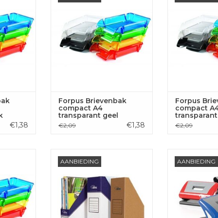
 AAN
TOEVOEGEN AAN
TOEVOE
GEN
WINKELWAGEN
WINKE
bak
Forpus Brievenbak
Forpus Bri
compact A4
compact A
k
transparant geel
transparant
€1,38
€1,38
€2,09
€2,09
ompact, A4,
Forpus Tijdschriftenbox A4
Forpus Perfo
AANBIEDING
AANBIEDING
70mm, 225 x 300 mm
vellen, P
 AAN
TOEVOEGEN AAN
TOEVOE
GEN
WINKELWAGEN
WINKE