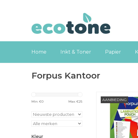
Home
Inkt & Toner
Papier
K
Forpus Kantoor
Forpus Laminee
AANBIEDING
transparant A4, 125m
Min: €
0
Max: €
25
TOEVOEGEN
WINKELWA
Kleur