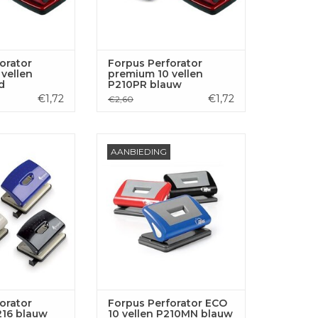
orator
Forpus Perforator
vellen
premium 10 vellen
d
P210PR blauw
€1,72
€1,72
€2,60
or standard P216
Forpus Perforator ECO, 10
AANBIEDING
auw
vellen, P210MN blauw
GEN AAN
TOEVOEGEN AAN
LWAGEN
WINKELWAGEN
orator
Forpus Perforator ECO
216 blauw
10 vellen P210MN blauw