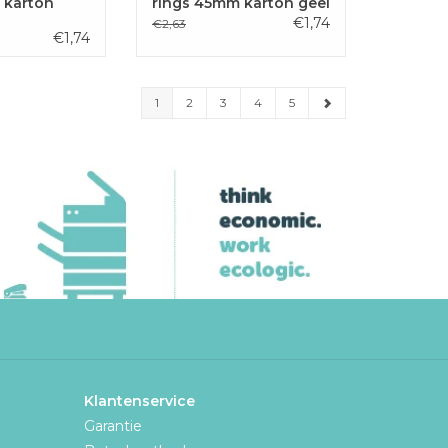
 karton
rings 45mm karton geel
€1,74
€2,63
€1,74
1
2
3
4
5
Klantenservice
Garantie