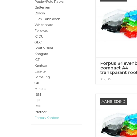
Papier/Foto Papier
Batterijen
TOEVOEGEN
Belkin
WINKELWA
Filex Tabbladen
Whiteboard
Fellowes
ICIDU
GBC
Smit Visual
Kangaro
ICT
Forpus Brieven
Kantoor
compact A4
Esselte
transparant roo
Samsung
€2,09
OKI
Minolta
IBM
Forpus Brievenbak c
HP
AANBIEDING
zwart
Dell
Brother
TOEVOEGEN
Forpus Kantoor
WINKELWA