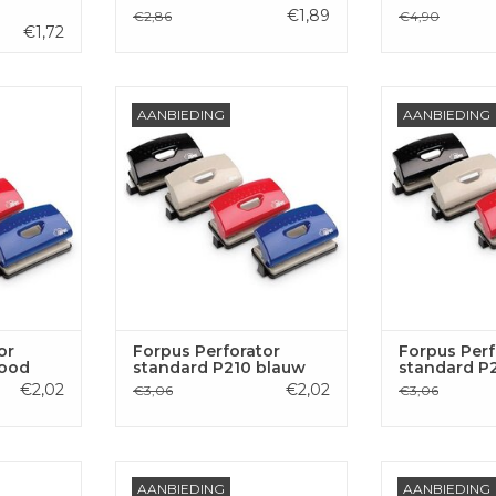
€1,89
€2,86
€4,90
€1,72
andard P210
Forpus Perforator standard P210
Forpus Perforat
AANBIEDING
AANBIEDING
blauw
gr
 AAN
TOEVOEGEN AAN
TOEVOE
GEN
WINKELWAGEN
WINKE
or
Forpus Perforator
Forpus Perf
rood
standard P210 blauw
standard P2
€2,02
€2,02
€3,06
€3,06
ompact A4,
Forpus Brievenbak compact A4,
Forpus Brieven
AANBIEDING
AANBIEDING
ook
transparant geel
transpa