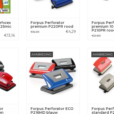
erhoes
Forpus Perforator
Forpus Perf
125mic
premium P220PR rood
premium 10 
P210PR roo
€4,29
€6,49
€13,16
€2,60
remium, 10
Forpus Perforator ECO P216MD
Forpus Perforat
AANBIEDING
AANBIEDING
zwart
blauw
bl
 AAN
TOEVOEGEN AAN
TOEVOE
GEN
WINKELWAGEN
WINKE
or
Forpus Perforator ECO
Forpus Perf
en
P216MD blauw
standard P