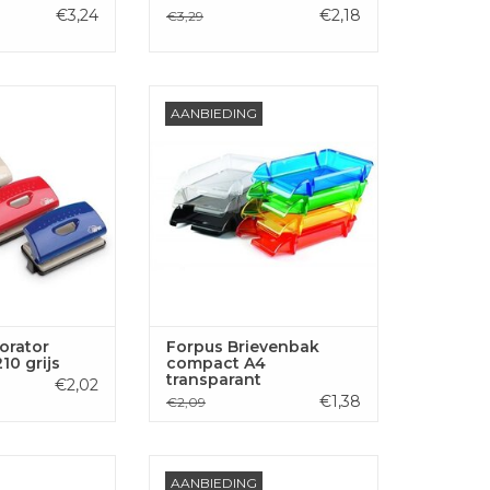
€3,24
€2,18
€3,29
or standard P210
Forpus Brievenbak compact A4,
AANBIEDING
ijs
transparant
GEN AAN
TOEVOEGEN AAN
LWAGEN
WINKELWAGEN
orator
Forpus Brievenbak
10 grijs
compact A4
transparant
€2,02
€1,38
€2,09
bak compact A4,
Forpus Brievenbak compact A4,
AANBIEDING
rant rood
transparant groen