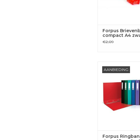
Forpus Brieven
compact A4 zwa
€2,09
Forpus Ringband A4,
AANBIEDING
45mm, karton, 
TOEVOEGEN
WINKELWA
Forpus Ringban