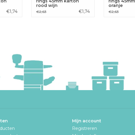
ton
rings 45mm karton
rings 45mm
rood wijn
oranje
€1,74
€1,74
€2,63
€2,63
ten
Mijn account
oducten
Registreren