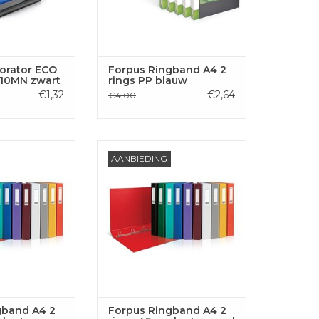
orator ECO
Forpus Ringband A4 2
210MN zwart
rings PP blauw
€1,32
€2,64
€4,00
nd A4, 2 rings,
Forpus Ringband A4, 2 rings,
AANBIEDING
ton, oranje
45mm, karton, geel
GEN AAN
TOEVOEGEN AAN
LWAGEN
WINKELWAGEN
gband A4 2
Forpus Ringband A4 2