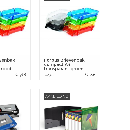
GEN AAN
TOEVOEGEN AAN
LWAGEN
WINKELWAGEN
evenbak
Forpus Brievenbak
4
compact A4
 rood
transparant groen
€1,38
€1,38
€2,09
rator ECO, 10
Forpus Ringband A4, 2 rings,
AANBIEDING
210MN zwart
PP, blauw
GEN AAN
TOEVOEGEN AAN
LWAGEN
WINKELWAGEN