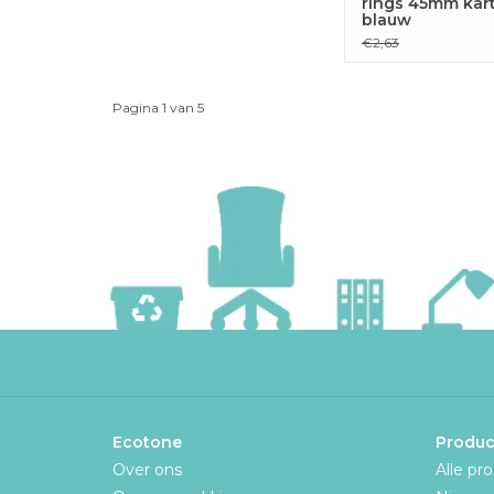
rings 45mm kar
blauw
€2,63
Pagina 1 van 5
Ecotone
Produc
Over ons
Alle pr