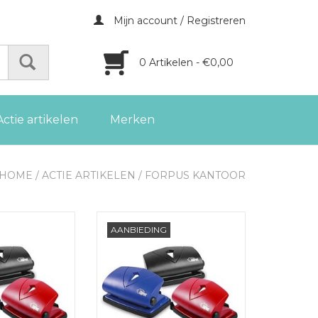
Mijn account / Registreren
0 Artikelen - €0,00
Actie artikelen
Merken
HOME
/
ACTIE ARTIKELEN
/
FORPUS KANTOOR
tor premium, 10
Forpus Perforator premium, 10
AANBIEDING
210PR rood
vellen, P210PR blauw
GEN AAN
TOEVOEGEN AAN
LWAGEN
WINKELWAGEN