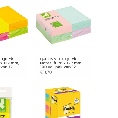
l in 4 neonkl.
127 mm 100 vel in pastelkl.
GEN AAN
TOEVOEGEN AAN
LWAGEN
WINKELWAGEN
 Quick
Q-CONNECT Quick
 x 127 mm,
Notes, ft 76 x 127 mm,
 van 12
100 vel, pak van 12
4
blokken in
€11,70
n
pastelkleuren
ck Notes, 38 x
Post-It Super Sticky Notes
 50 vel
Carnival, 90 vel, 76 x 76 mm
GEN AAN
TOEVOEGEN AAN
LWAGEN
WINKELWAGEN