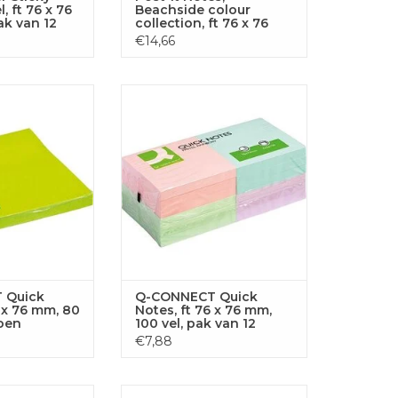
, ft 76 x 76
Beachside colour
ak van 12
collection, ft 76 x 76
 gratis
mm, 100 vel, pak van 6
€14,66
blokken
ck Notes, 76 x
Q-CONNECT Quick Notes, 76 x
el, neongroen
76 mm 100 vel in pastelkl.
GEN AAN
TOEVOEGEN AAN
LWAGEN
WINKELWAGEN
 Quick
Q-CONNECT Quick
6 x 76 mm, 80
Notes, ft 76 x 76 mm,
oen
100 vel, pak van 12
blokken in
€7,88
pastelkleuren
ck Notes, 76 x
Q-CONNECT Quick Notes, 76 x