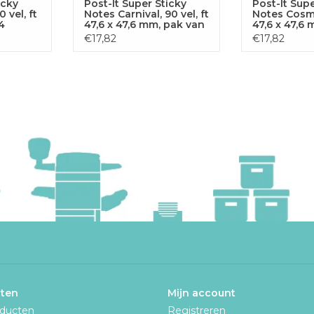
icky
Post-It Super Sticky
Post-It Supe
 vel, ft
Notes Carnival, 90 vel, ft
Notes Cosmic
4
47,6 x 47,6 mm, pak van
47,6 x 47,6
12 blokken
12 blokken
€17,82
€17,82
ten
Mijn account
oducten
Registreren