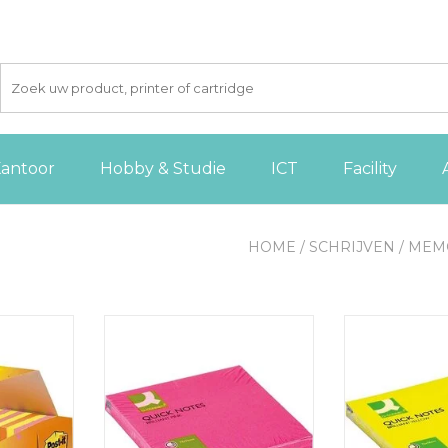
antoor
Hobby & Studie
ICT
Facility
HOME
/
SCHRIJVEN
/
MEMO
e Notes
Q-CONNECT Quick Notes, ft 76
Q-CONNECT Qui
k
x 76 mm, 80 vel, neonroze
x 76 mm, 80 
 AAN
TOEVOEGEN AAN
TOEVOE
GEN
WINKELWAGEN
WINKE