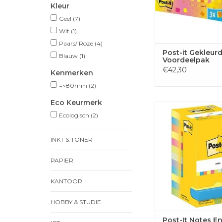
Kleur
Geel
(7)
Wit
(1)
Paars/ Roze
(4)
Post-it Gekleur
Blauw
(1)
Voordeelpak
€42,30
Kenmerken
=<80mm
(2)
Eco Keurmerk
Post-It Notes Energeti
Ecologisch
(2)
76 x 76 mm, 8 + 
TOEVOEGEN
INKT & TONER
WINKELWA
PAPIER
KANTOOR
HOBBY & STUDIE
Post-It Notes En