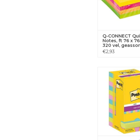
Q-CONNECT Qui
Notes, ft 76 x 7
320 vel, geasso
neonkleuren
€2,93
Post-It Super Stic
Cosmic, 90 vel, 76
TOEVOEGEN
WINKELWA