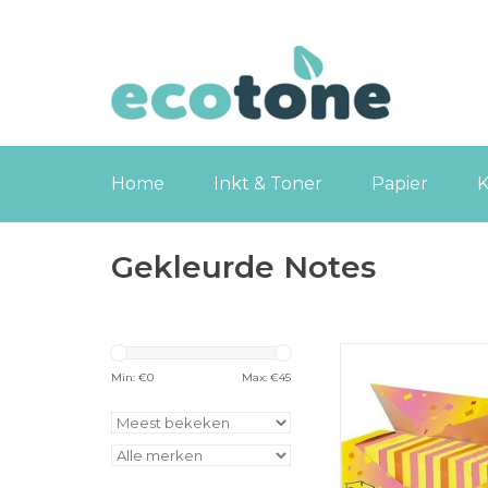
Home
Inkt & Toner
Papier
K
Gekleurde Notes
Post-it Gekleurd
Voordeelpa
Min: €
0
Max: €
45
TOEVOEGEN
WINKELWA