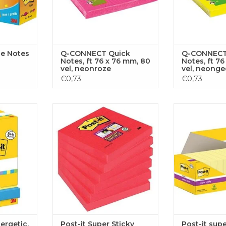
de Notes
Q-CONNECT Quick
Q-CONNECT
Notes, ft 76 x 76 mm, 80
Notes, ft 7
vel, neonroze
vel, neonge
€0,73
€0,73
c, 100 vel,
Post-it Super Sticky notes, 90
Post-it super Sti
4 GRATIS
vel, roze (tropical pink)
76 x 76
 AAN
TOEVOEGEN AAN
TOEVOE
GEN
WINKELWAGEN
WINKE
ergetic,
Post-it Super Sticky
Post-it supe