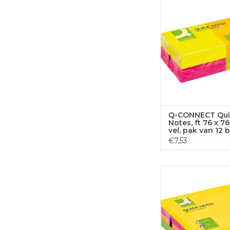
76 mm 80 vel in 4
TOEVOEGEN
WINKELWA
Q-CONNECT Qui
Notes, ft 76 x 7
vel, pak van 12 
in 4 neonkleure
€7,53
Q-CONNECT Quick No
76 mm 320 v
TOEVOEGEN
WINKELWA