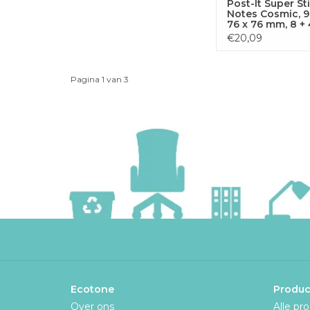
Post-It Super St
Notes Cosmic, 90
76 x 76 mm, 8 + 
GRATIS
€20,09
Pagina 1 van 3
Ecotone
Produc
Over ons
Alle pr