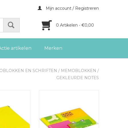
Mijn account / Registreren
0 Artikelen - €0,00
Actie artikelen
Merken
BLOKKEN EN SCHRIFTEN
/
MEMOBLOKKEN
/
GEKLEURDE NOTES
ck Notes, ft 76
Q-CONNECT Quick Notes, 38 x
vel, neongeel
51 mm, 4 blokken in neonkl.
GEN AAN
TOEVOEGEN AAN
LWAGEN
WINKELWAGEN