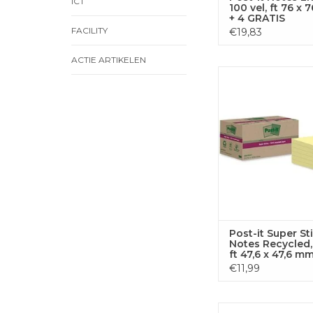
ICT
100 vel, ft 76 x 
+ 4 GRATIS
FACILITY
€19,83
ACTIE ARTIKELEN
Post-it Super Stic
Recycled, geel, 12
TOEVOEGEN
WINKELWA
Post-it Super St
Notes Recycled, 
ft 47,6 x 47,6 mm
pak van 12 blok
€11,99
Q-CONNECT Quick No