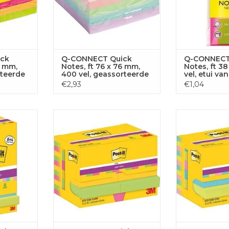
ck
Q-CONNECT Quick
Q-CONNECT
6 mm,
Notes, ft 76 x 76 mm,
Notes, ft 38
rteerde
400 vel, geassorteerde
vel, etui va
kleuren
in neonkle
€2,93
€1,04
ky Notes
Post-It Super Sticky Notes
Post-It Supe
 x 76 mm
Carnival, 90 vel, 47,6 x 47,6 mm
Cosmic, 90 vel
 AAN
TOEVOEGEN AAN
TOEVOE
GEN
WINKELWAGEN
WINKE