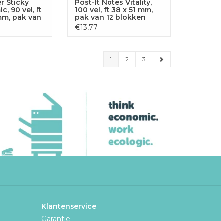
r Sticky
Post-It Notes Vitality,
, 90 vel, ft
100 vel, ft 38 x 51 mm,
 mm, pak van
pak van 12 blokken
€13,77
1
2
3
Klantenservice
Garantie