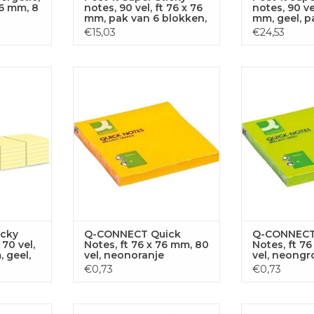
76 mm, 8
notes, 90 vel, ft 76 x 76
notes, 90 vel
mm, pak van 6 blokken,
mm, geel, p
roze (tropical pink)
blokken + 12
€15,03
€24,53
ky Notes
Q-CONNECT Quick Notes, 76 x
Q-CONNECT Qui
 blokken
76 mm, 80 vel, neonoranje
76 mm, 80 v
 AAN
TOEVOEGEN AAN
TOEVOE
GEN
WINKELWAGEN
WINKE
icky
Q-CONNECT Quick
Q-CONNECT
70 vel,
Notes, ft 76 x 76 mm, 80
Notes, ft 7
, geel,
vel, neonoranje
vel, neongr
ken
€0,73
€0,73
tes, 76 x
Q-CONNECT Quick Notes, 76 x
Q-CONNECT Qui