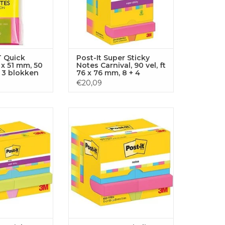
 Quick
Post-It Super Sticky
 x 51 mm, 50
Notes Carnival, 90 vel, ft
n 3 blokken
76 x 76 mm, 8 + 4
uren
GRATIS
€20,09
r Sticky Notes
Post-It Notes Vitality, 100 vel, ft
, 47,6 x 47,6 mm
38 x 51 mm, 12 blokken
GEN AAN
TOEVOEGEN AAN
LWAGEN
WINKELWAGEN