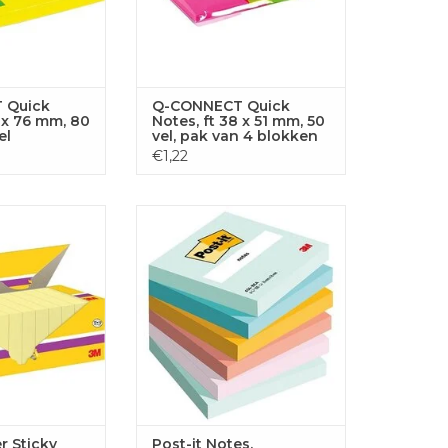
 Quick
Q-CONNECT Quick
6 x 76 mm, 80
Notes, ft 38 x 51 mm, 50
el
vel, pak van 4 blokken
in neonkleuren
€1,22
cky notes, 90 vel,
Post-it Notes, Beachside colour
 mm geel
collection 76 x 76 mm 100vel
GEN AAN
TOEVOEGEN AAN
LWAGEN
WINKELWAGEN
r Sticky
Post-it Notes,