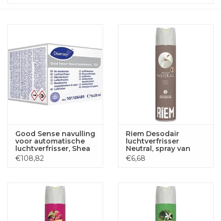
Good Sense navulling
Riem Desodair
voor automatische
luchtverfrisser
luchtverfrisser, Shea
Neutral, spray van
& Sandalwood, pak
300 ml
€108,82
€6,68
van 6 stuks