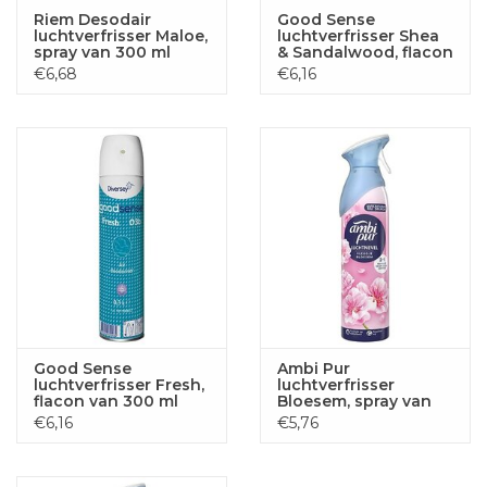
Riem Desodair
Good Sense
luchtverfrisser Maloe,
luchtverfrisser Shea
spray van 300 ml
& Sandalwood, flacon
van 300 ml
€6,68
€6,16
Good Sense
Ambi Pur
luchtverfrisser Fresh,
luchtverfrisser
flacon van 300 ml
Bloesem, spray van
185 ml
€6,16
€5,76