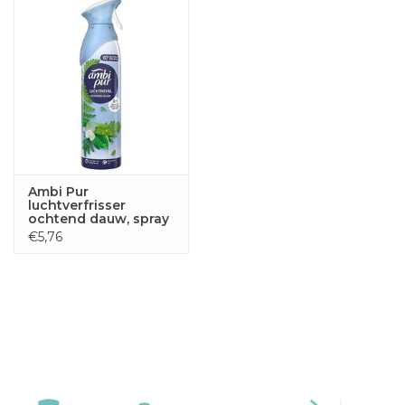
Ambi Pur
luchtverfrisser
ochtend dauw, spray
van 185 ml
€5,76