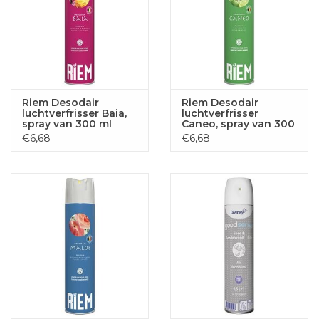
Riem Desodair
Riem Desodair
luchtverfrisser Baia,
luchtverfrisser
spray van 300 ml
Caneo, spray van 300
ml
€6,68
€6,68