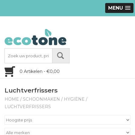
MENU
0 Artikelen - €0,00
Luchtverfrissers
HOME
/
SCHOONMAKEN
/
HYGIËNE
/
LUCHTVERFRISSERS