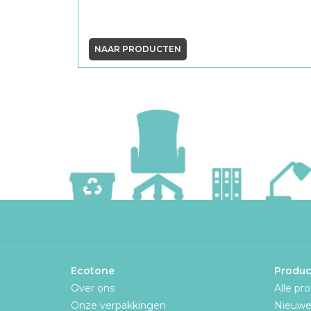
NAAR PRODUCTEN
Ecotone
Produc
Over ons
Alle pr
Onze verpakkingen
Nieuwe