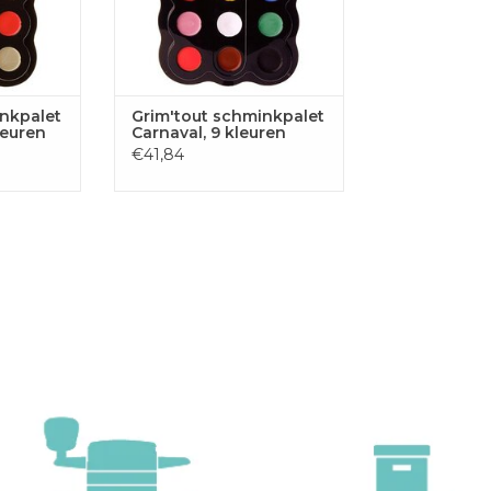
inkpalet
Grim'tout schminkpalet
leuren
Carnaval, 9 kleuren
€41,84