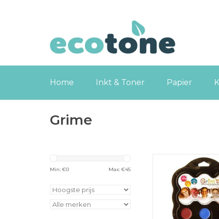
Home
Inkt & Toner
Papier
K
Grime
Grim'tout schmink
Parade, 9 kle
Min: €
0
Max: €
45
TOEVOEGEN
WINKELWA