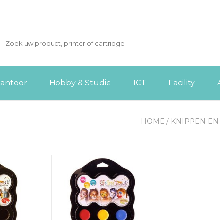
antoor
Hobby & Studie
ICT
Facility
HOME
/
KNIPPEN EN
palet Zoo
Grim'tout schminkpalet
uren
Carnaval, 9 kleuren
 AAN
TOEVOEGEN AAN
GEN
WINKELWAGEN