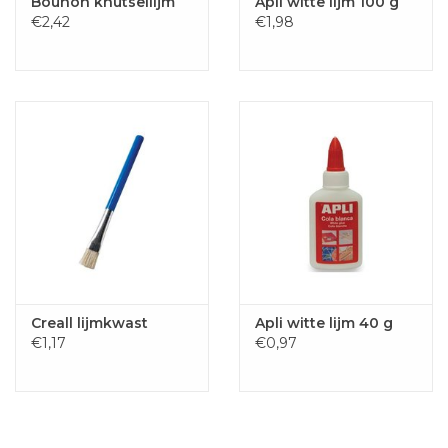
Bouhon knutsellijm
Apli witte lijm 100 g
€2,42
€1,98
Creall lijmkwast
Apli witte lijm 40 g
€1,17
€0,97