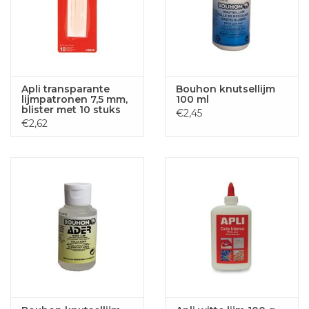
Apli transparante
Bouhon knutsellijm
lijmpatronen 7,5 mm,
100 ml
blister met 10 stuks
€2,45
€2,62