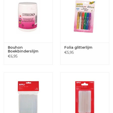
Bouhon
Folia glitterlijm
Boekbinderslijm
€5,95
€6,95