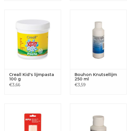
Creall Kid's lijmpasta
Bouhon Knutsellijm
100 g
250 ml
€3,66
€3,59