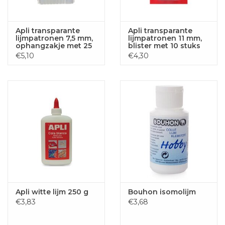
Apli transparante
Apli transparante
lijmpatronen 7,5 mm,
lijmpatronen 11 mm,
ophangzakje met 25
blister met 10 stuks
stuks
€5,10
€4,30
Apli witte lijm 250 g
Bouhon isomolijm
€3,83
€3,68