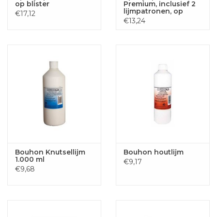
op blister
Premium, inclusief 2
lijmpatronen, op
€17,12
blister
€13,24
Bouhon Knutsellijm
Bouhon houtlijm
1.000 ml
€9,17
€9,68