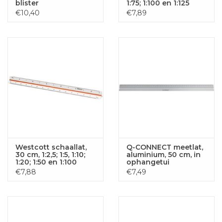
blister
1:75; 1:100 en 1:125
€10,40
€7,89
Westcott schaallat,
Q-CONNECT meetlat,
30 cm, 1:2,5; 1:5, 1:10;
aluminium, 50 cm, in
1:20; 1:50 en 1:100
ophangetui
€7,88
€7,49