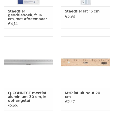
Staedtler
Staedtler lat 15 cm
geodriehoek, ft 16
€3,98
cm, met afneembaar
handvat
€4,14
Q-CONNECT meetlat,
M+R lat uit hout 20
aluminium, 30 cm, in
cm
ophangetui
€2,47
€3,58