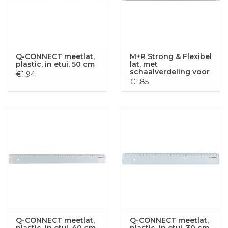
Q-CONNECT meetlat,
M+R Strong & Flexibel
plastic, in etui, 50 cm
lat, met
schaalverdeling voor
€1,94
recht- en
€1,85
linkshandigen, 30
cm, transparant
Q-CONNECT meetlat,
Q-CONNECT meetlat,
plastic, in etui, 40 cm
plastic, in etui, 30 cm