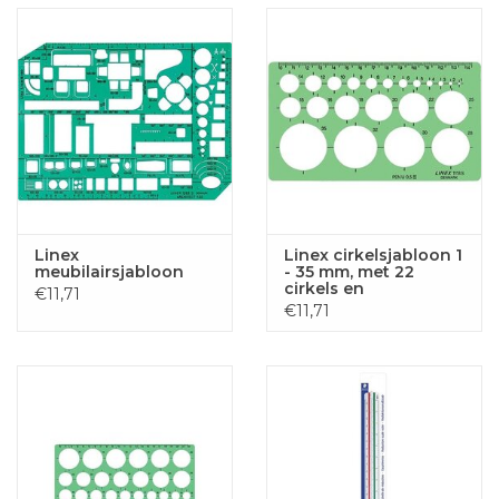
Linex
Linex cirkelsjabloon 1
meubilairsjabloon
- 35 mm, met 22
cirkels en
€11,71
uitlijnmarkering
€11,71