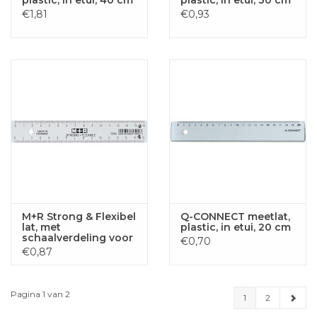
€1,81
€0,93
M+R Strong & Flexibel
Q-CONNECT meetlat,
lat, met
plastic, in etui, 20 cm
schaalverdeling voor
€0,70
recht- en
€0,87
linkshandigen, 15 cm,
transparant
Pagina 1 van 2
1
2