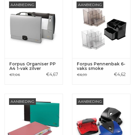
AANBIEDING
AANBIEDING
Forpus Organiser PP
Forpus Pennenbak 6-
A4 1-vak zilver
vaks smoke
€4,67
€4,62
€7,06
€6,99
AANBIEDING
AANBIEDING