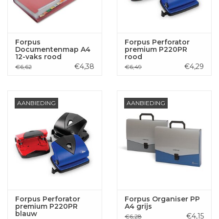
Forpus
Forpus Perforator
Documentenmap A4
premium P220PR
12-vaks rood
rood
€4,38
€4,29
€6,62
€6,49
AANBIEDING
AANBIEDING
Forpus Perforator
Forpus Organiser PP
premium P220PR
A4 grijs
blauw
€4,15
€6,28