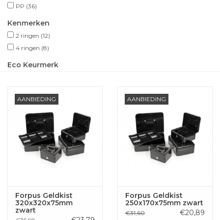
PP
(36)
Kenmerken
2 ringen
(12)
4 ringen
(8)
Eco Keurmerk
AANBIEDING
AANBIEDING
Forpus Geldkist
Forpus Geldkist
320x320x75mm
250x170x75mm zwart
zwart
€20,89
€31,60