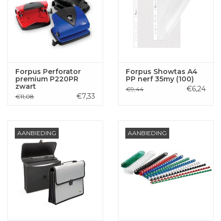
Forpus Perforator
Forpus Showtas A4
premium P220PR
PP nerf 35my (100)
zwart
€6,24
€9,44
€7,33
€11,08
AANBIEDING
AANBIEDING