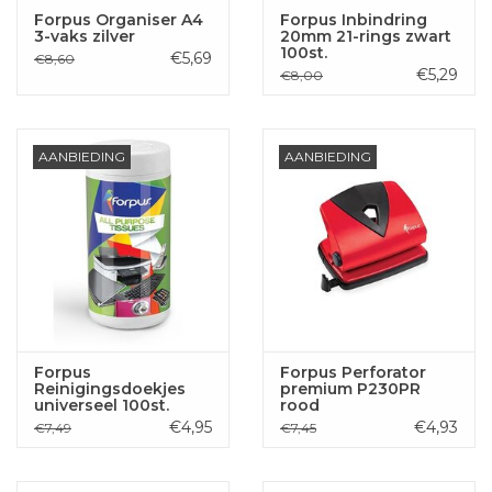
Forpus Organiser A4
Forpus Inbindring
3-vaks zilver
20mm 21-rings zwart
100st.
€5,69
€8,60
€5,29
€8,00
AANBIEDING
AANBIEDING
Forpus
Forpus Perforator
Reinigingsdoekjes
premium P230PR
universeel 100st.
rood
€4,95
€4,93
€7,49
€7,45