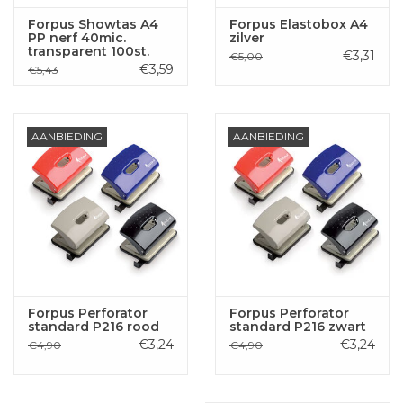
Forpus Showtas A4
Forpus Elastobox A4
PP nerf 40mic.
zilver
transparent 100st.
€3,31
€5,00
€3,59
€5,43
AANBIEDING
AANBIEDING
Forpus Perforator
Forpus Perforator
standard P216 rood
standard P216 zwart
€3,24
€3,24
€4,90
€4,90