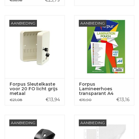
€23,79
€35,98
AANBIEDING
AANBIEDING
Forpus Sleutelkaste
Forpus
voor 20 FO licht grijs
Lamineerhoes
metaal
transparant A4
125mic 100st.
€13,94
€13,16
€21,08
€19,90
AANBIEDING
AANBIEDING