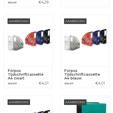
€4,29
€6,49
AANBIEDING
AANBIEDING
Forpus
Forpus
Tijdschriftcassette
Tijdschriftcassette
A4 zwart
A4 blauw
€4,01
€4,01
€6,07
€6,07
AANBIEDING
AANBIEDING