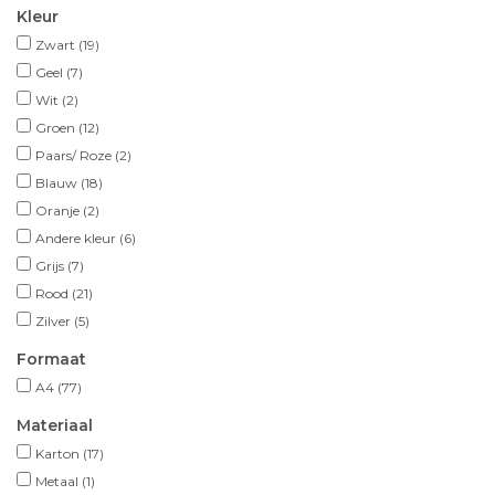
Kleur
Zwart
(19)
Geel
(7)
Wit
(2)
Groen
(12)
Paars/ Roze
(2)
Blauw
(18)
Oranje
(2)
Andere kleur
(6)
Grijs
(7)
Rood
(21)
Zilver
(5)
Formaat
A4
(77)
Materiaal
Karton
(17)
Metaal
(1)