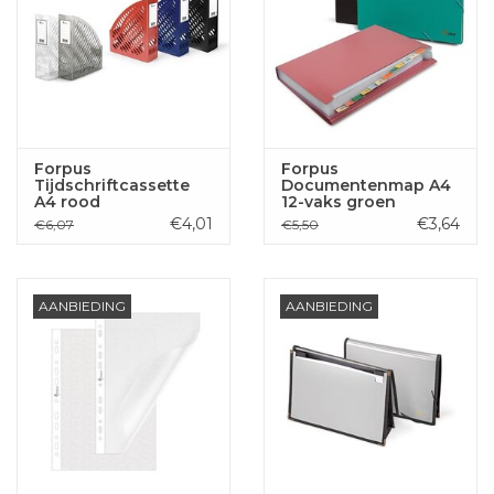
Forpus
Forpus
Tijdschriftcassette
Documentenmap A4
A4 rood
12-vaks groen
€4,01
€3,64
€6,07
€5,50
AANBIEDING
AANBIEDING