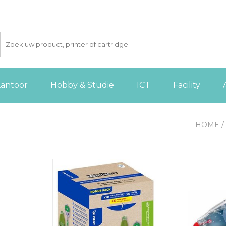
antoor
Hobby & Studie
ICT
Facility
HOME
/
rat Eco
Pilot Whiteline RT, 10
Pritt correcti
 van 2 stuks
correctierollers + 10 vullingen
TOEVOE
 AAN
TOEVOEGEN AAN
WINKE
GEN
WINKELWAGEN