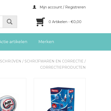
Mijn account / Registreren
0 Artikelen - €0,00
Actie artikelen
Merken
SCHRIJVEN
/
SCHRIJFWAREN EN CORRECTIE
/
CORRECTIEPRODUCTEN
eroller Mini los
Tipp-ex correctieroller
ECOlutions Easy Refill 20st
GEN AAN
(15+5)
LWAGEN
TOEVOEGEN AAN
WINKELWAGEN