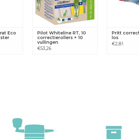
rat Eco
Pilot Whiteline RT, 10
Pritt correc
ister
correctierollers + 10
los
vullingen
€2,81
€53,26