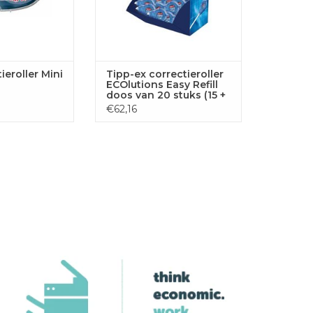
tieroller Mini
Tipp-ex correctieroller
ECOlutions Easy Refill
doos van 20 stuks (15 +
5 GRATIS)
€62,16