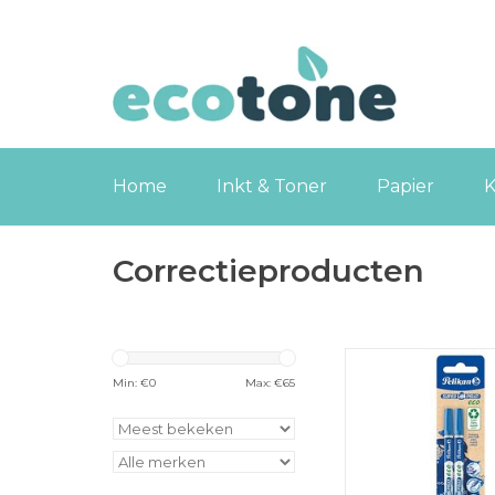
Home
Inkt & Toner
Papier
K
Correctieproducten
Pelikan Super Pi
inktuitwisser, blister
Min: €
0
Max: €
65
TOEVOEGEN
WINKELWA