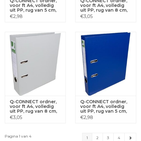
Q-CONNECT ordner,
Q-CONNECT ordner,
voor ft A4, volledig
voor ft A4, volledig
uit PP, rug van 5 cm,
uit PP, rug van 8 cm,
rood
turkoois
€2,98
€3,05
Q-CONNECT ordner,
Q-CONNECT ordner,
voor ft A4, volledig
voor ft A4, volledig
uit PP, rug van 8 cm,
uit PP, rug van 5 cm,
grijs
donkerblauw
€3,05
€2,98
Pagina 1 van 4
1
2
3
4