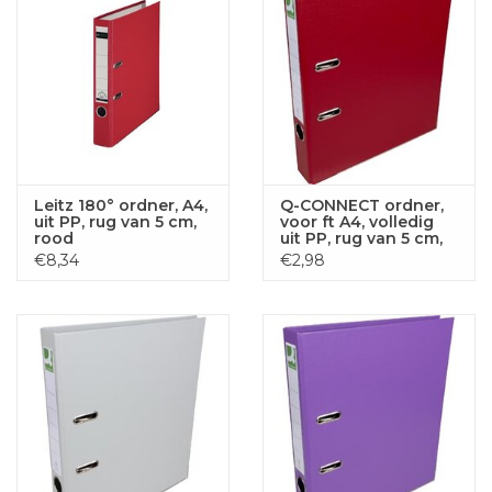
Leitz 180° ordner, A4,
Q-CONNECT ordner,
uit PP, rug van 5 cm,
voor ft A4, volledig
rood
uit PP, rug van 5 cm,
bordeaux
€8,34
€2,98