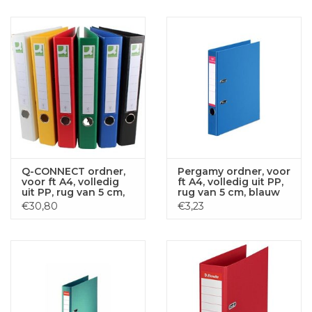
Q-CONNECT ordner,
Pergamy ordner, voor
voor ft A4, volledig
ft A4, volledig uit PP,
uit PP, rug van 5 cm,
rug van 5 cm, blauw
geassorteerde
€30,80
€3,23
kleuren