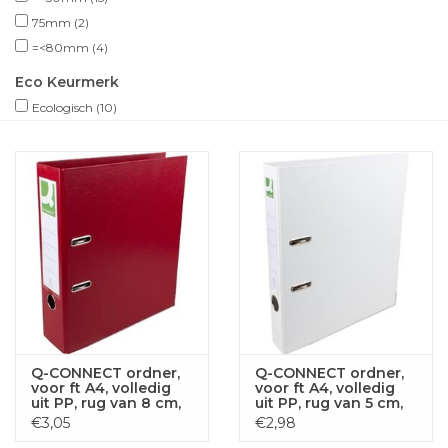
75mm
(2)
=<80mm
(4)
Eco Keurmerk
Ecologisch
(10)
Q-CONNECT ordner,
Q-CONNECT ordner,
voor ft A4, volledig
voor ft A4, volledig
uit PP, rug van 8 cm,
uit PP, rug van 5 cm,
bordeaux
wit
€3,05
€2,98