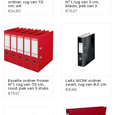
ordner, rug van 7,5
N°1, rug van 5 cm,
cm, wit
blauw, pak van 5
stuks
€64,80
€19,67
Esselte ordner Power
Leitz WOW ordner
N°1, rug van 7,5 cm,
zwart, rug van 8,0 cm
rood, pak van 5 stuks
€8,88
€19,67