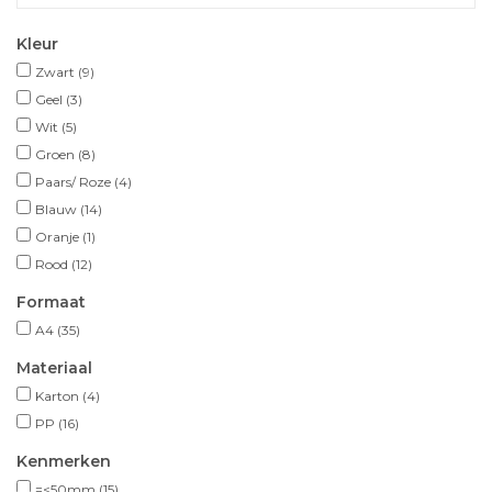
Kleur
Zwart
(9)
Geel
(3)
Wit
(5)
Groen
(8)
Paars/ Roze
(4)
Blauw
(14)
Oranje
(1)
Rood
(12)
Formaat
A4
(35)
Materiaal
Karton
(4)
PP
(16)
Kenmerken
=<50mm
(15)