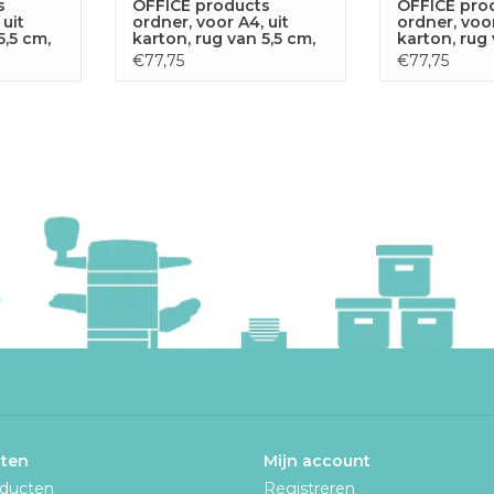
s
OFFICE products
OFFICE pro
 uit
ordner, voor A4, uit
ordner, voor
5,5 cm,
karton, rug van 5,5 cm,
karton, rug 
zwart
geel
€77,75
€77,75
ten
Mijn account
oducten
Registreren