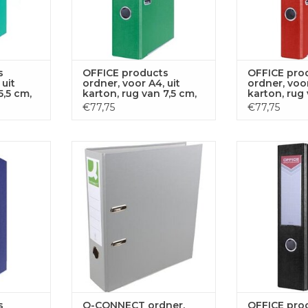
s
OFFICE products
OFFICE pro
 uit
ordner, voor A4, uit
ordner, voor
5,5 cm,
karton, rug van 7,5 cm,
karton, rug 
groen
rood
€77,75
€77,75
ner, voor
Q-CONNECT ordner, voor ft A4,
OFFICE produc
van 5,5 cm,
uit PP en papier, met
A4, uit karton,
uw
beschermrand, rug van 8 cm,
zw
grijs
 AAN
TOEVOE
GEN
TOEVOEGEN AAN
WINKE
WINKELWAGEN
s
Q-CONNECT ordner,
OFFICE pro