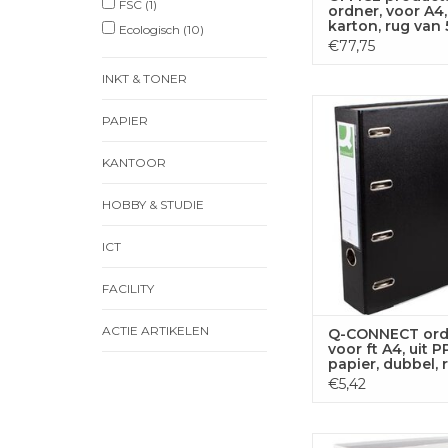
FSC
(1)
ordner, voor A4,
karton, rug van 
Ecologisch
(10)
donkerblauw
€77,75
INKT & TONER
Q-CONNECT ordner, v
PAPIER
uit PP en papier, d
van 8 cm zw
KANTOOR
TOEVOEGEN
WINKELWA
HOBBY & STUDIE
ICT
FACILITY
ACTIE ARTIKELEN
Q-CONNECT ord
voor ft A4, uit P
papier, dubbel, 
8 cm zwart
€5,42
Q-CONNECT ordner, v