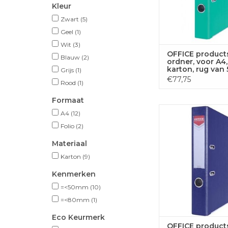
Kleur
Zwart
(5)
Geel
(1)
Wit
(3)
OFFICE product
Blauw
(2)
ordner, voor A4,
karton, rug van 
Grijs
(1)
turquoise
€77,75
Rood
(1)
Formaat
OFFICE products ord
A4
(12)
A4, uit karton, rug 
Folio
(2)
donkerbla
Materiaal
TOEVOEGEN
Karton
(9)
WINKELWA
Kenmerken
=<50mm
(10)
=<80mm
(1)
Eco Keurmerk
OFFICE product