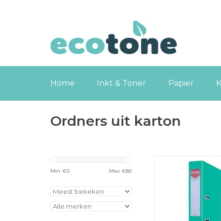
Home
Inkt & Toner
Papier
K
Ordners uit karton
OFFICE products ord
A4, uit karton, rug 
Min: €
0
Max: €
80
turquoise
TOEVOEGEN
WINKELWA