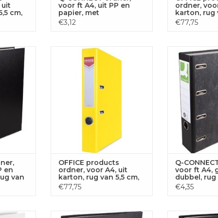
 uit
voor ft A4, uit PP en
ordner, voor
5,5 cm,
papier, met
karton, rug 
beschermrand, rug van
zwart
€3,12
€77,75
8 cm, grijs
oor ft A4,
OFFICE products ordner, voor
Q-CONNECT ordn
ubbel, rug
A4, uit karton, rug van 5,5 cm,
gewolkt, dubbe
art
geel
zw
 AAN
TOEVOEGEN AAN
TOEVOE
GEN
WINKELWAGEN
WINKE
ner,
OFFICE products
Q-CONNECT 
P en
ordner, voor A4, uit
voor ft A4, 
rug van
karton, rug van 5,5 cm,
dubbel, rug
geel
zwart
€77,75
€4,35
oor ft A4,
Q-CONNECT ordner, voor ft A4,
Q-CONNECT ordn