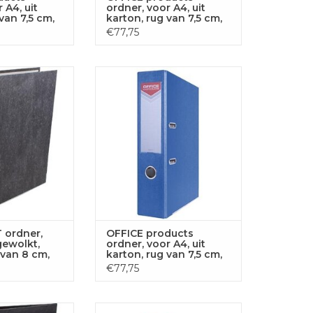
 A4, uit
ordner, voor A4, uit
van 7,5 cm,
karton, rug van 7,5 cm,
rood
€77,75
er, voor ft A4,
OFFICE products ordner, voor
l, rug van 8 cm,
A4, uit karton, rug van 7,5 cm,
art
blauw
GEN AAN
TOEVOEGEN AAN
LWAGEN
WINKELWAGEN
ordner,
OFFICE products
gewolkt,
ordner, voor A4, uit
 van 8 cm,
karton, rug van 7,5 cm,
blauw
€77,75
er, voor ft A4,
OFFICE products ordner, voor