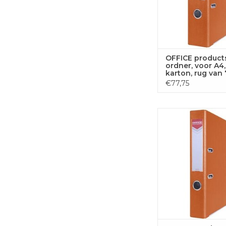
OFFICE product
ordner, voor A4,
karton, rug van 
oranje
€77,75
OFFICE products ord
A4, uit karton, rug 
oranje
TOEVOEGEN
WINKELWA