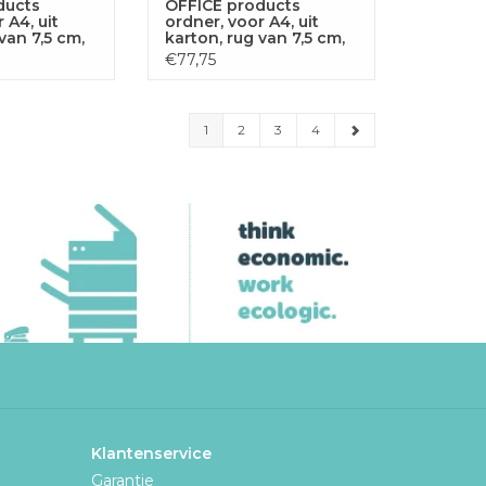
ducts
OFFICE products
 A4, uit
ordner, voor A4, uit
van 7,5 cm,
karton, rug van 7,5 cm,
wit
€77,75
1
2
3
4
Klantenservice
Garantie