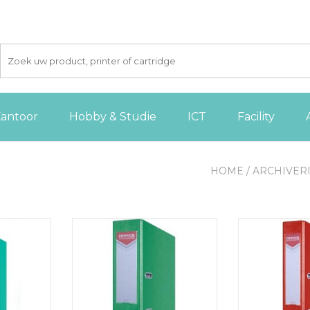
antoor
Hobby & Studie
ICT
Facility
HOME
/
ARCHIVER
ner, voor
OFFICE products ordner, voor
OFFICE produc
van 5,5 cm,
A4, uit karton, rug van 7,5 cm,
A4, uit karton,
groen
r
 AAN
TOEVOEGEN AAN
TOEVOE
GEN
WINKELWAGEN
WINKE