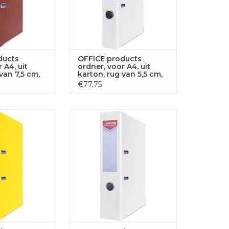
ducts
OFFICE products
 A4, uit
ordner, voor A4, uit
van 7,5 cm,
karton, rug van 5,5 cm,
wit
€77,75
ts ordner, voor
OFFICE products ordner, voor
 rug van 7,5 cm,
A4, uit karton, rug van 7,5 cm,
eel
wit
GEN AAN
TOEVOEGEN AAN
LWAGEN
WINKELWAGEN