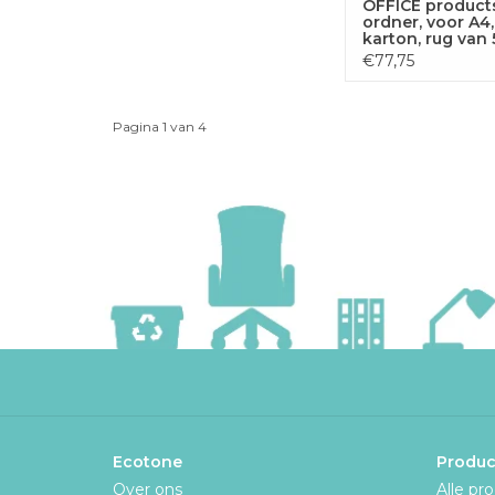
OFFICE product
ordner, voor A4,
karton, rug van 
oranje
€77,75
Pagina 1 van 4
Ecotone
Produc
Over ons
Alle pr