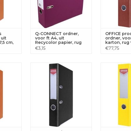
s
Q-CONNECT ordner,
OFFICE pro
 uit
voor ft A4, uit
ordner, voor
7,5 cm,
Recycolor papier, rug
karton, rug 
van 8 cm, paars
bordeau
€3,15
€77,75
ner, voor
OFFICE products ordner, voor
OFFICE produc
van 5,5 cm,
A4, uit karton, rug van 5,5 cm,
A4, uit karton,
zwart
g
 AAN
TOEVOEGEN AAN
TOEVOE
GEN
WINKELWAGEN
WINKE