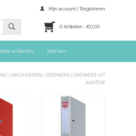
Mijn account / Registreren
0 Artikelen - €0,00
Actie artikelen
Merken
ING
/
ARCHIVEREN
/
ORDNERS
/
ORDNERS UIT
KARTON
ts ordner, voor
OFFICE products ordner, voor
 rug van 5,5 cm,
A4, uit karton, rug van 5,5 cm,
ood
grijs
GEN AAN
TOEVOEGEN AAN
LWAGEN
WINKELWAGEN