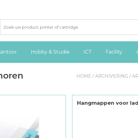
antoor
Hobby & Studie
ICT
Facility
horen
HOME
/
ARCHIVERING
/
A
Hangmappen voor la