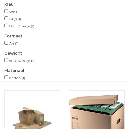
Kleur
Wit
(1)
Grijs
(1)
Bruin/ Beige
(1)
Formaat
A4
(1)
Gewicht
500-1000gr
(2)
Materiaal
Karton
(1)