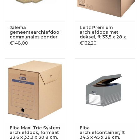
Jalema
Leitz Premium
gemeentearchiefdoos
archiefdoos met
communales zonder
deksel, ft 33,5 x 28 x
JalemaClip
44 cm, bruin
€148,00
€132,20
Elba Maxi Tric System
Elba
archiefdoos, formaat
archiefcontainer, ft
23,6 x 33,3 x 30,8 cm,
34,5 x 45 x 28 cm,