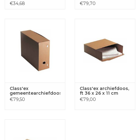
beige/vanille
grijs en wit
€34,68
€79,70
Class'ex
Class'ex archiefdoos,
gemeentearchiefdoos
ft 36 x 26 x 11 cm
€79,50
€79,00