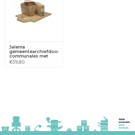
Jalema
gemeentearchiefdoos
communales met
JalemaClip
€39,80