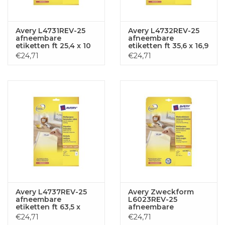
Avery L4731REV-25
Avery L4732REV-25
afneembare
afneembare
etiketten ft 25,4 x 10
etiketten ft 35,6 x 16,9
mm (b x h), 4.725
mm (b x h), 2.000
€24,71
€24,71
etiketten, wit
etiketten, wit
Avery L4737REV-25
Avery Zweckform
afneembare
L6023REV-25
etiketten ft 63,5 x
afneembare
29,6 mm (b x h), 675
etiketten ft 63,5 x 38,1
€24,71
€24,71
etiketten, wit
mm (b x h), 525