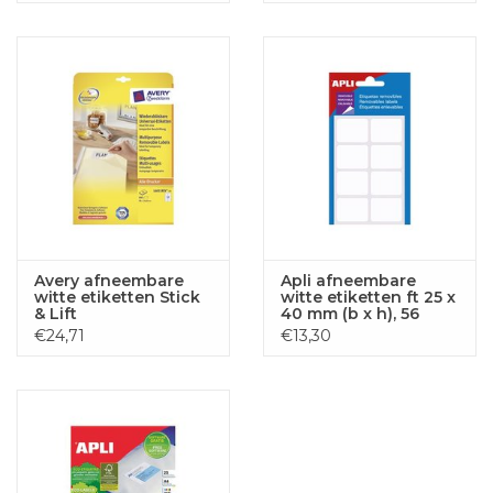
etiketten, wit
Avery afneembare
Apli afneembare
witte etiketten Stick
witte etiketten ft 25 x
& Lift
40 mm (b x h), 56
stuks, 8 per blad
€24,71
€13,30
(1895), etui van 7 blad