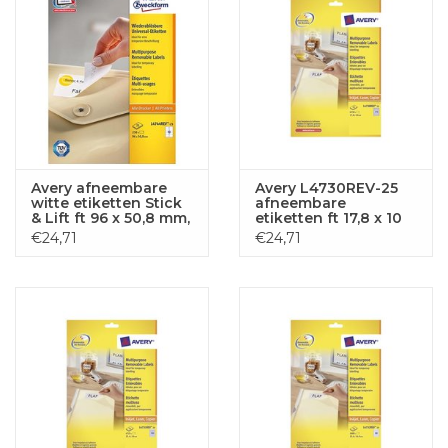
Avery afneembare
Avery L4730REV-25
witte etiketten Stick
afneembare
& Lift ft 96 x 50,8 mm,
etiketten ft 17,8 x 10
250 stuks, 10 per blad
mm (b x h), 6.750
€24,71
€24,71
etiketten, wit