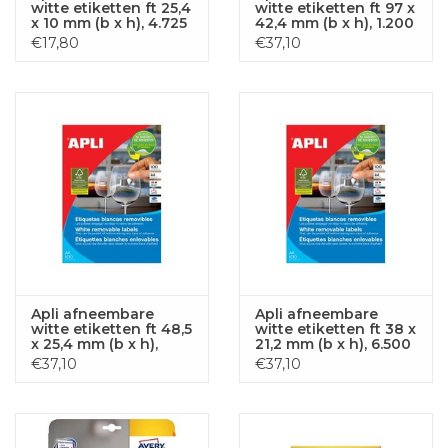
witte etiketten ft 25,4
witte etiketten ft 97 x
x 10 mm (b x h), 4.725
42,4 mm (b x h), 1.200
stuks, 189 per blad
stuks, 12 per blad
€17,80
€37,10
etui van 25 blad
(3057)
Apli afneembare
Apli afneembare
witte etiketten ft 48,5
witte etiketten ft 38 x
x 25,4 mm (b x h),
21,2 mm (b x h), 6.500
4.400 stuks, 44 per
stuks, 65 per blad
€37,10
€37,10
blad (3054)
(3052)