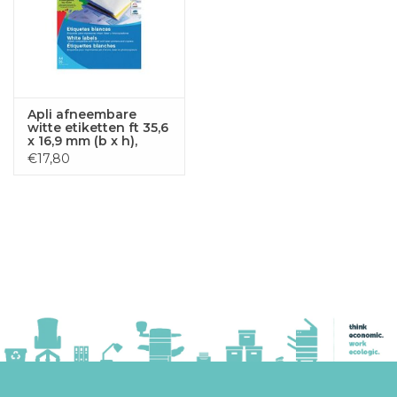
Apli afneembare
witte etiketten ft 35,6
x 16,9 mm (b x h),
2.000 stuks, 80 per
€17,80
blad etui van 25 blad