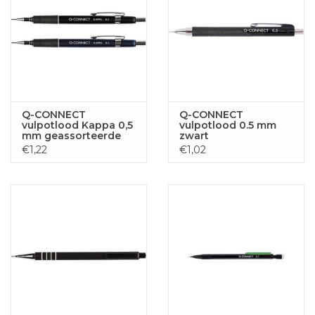
Q-CONNECT
Q-CONNECT
vulpotlood Kappa 0,5
vulpotlood 0.5 mm
mm geassorteerde
zwart
kleuren
€1,22
€1,02