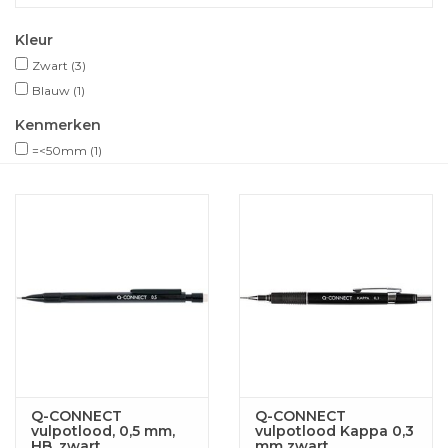
Kleur
Zwart
(3)
Blauw
(1)
Kenmerken
=<50mm
(1)
Q-CONNECT
Q-CONNECT
vulpotlood, 0,5 mm,
vulpotlood Kappa 0,3
HB, zwart
mm zwart