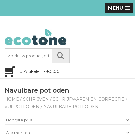
MENU
0 Artikelen - €0,00
Navulbare potloden
HOME
/
SCHRIJVEN
/
SCHRIJFWAREN EN CORRECTIE
/
VULPOTLODEN
/
NAVULBARE POTLODEN