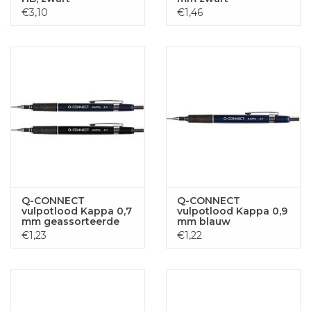
€3,10
€1,46
Q-CONNECT
Q-CONNECT
vulpotlood Kappa 0,7
vulpotlood Kappa 0,9
mm geassorteerde
mm blauw
kleuren
€1,23
€1,22