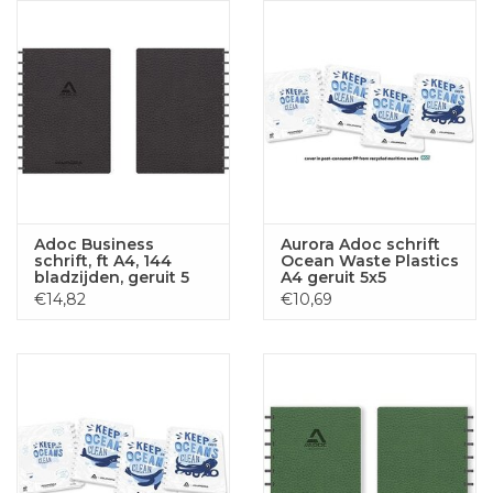
Adoc Business
Aurora Adoc schrift
schrift, ft A4, 144
Ocean Waste Plastics
bladzijden, geruit 5
A4 geruit 5x5
mm, zwart
€14,82
€10,69