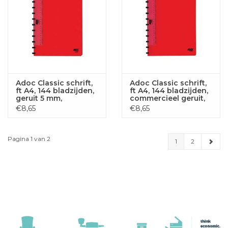
Adoc Classic schrift,
Adoc Classic schrift,
ft A4, 144 bladzijden,
ft A4, 144 bladzijden,
geruit 5 mm,
commercieel geruit,
geassorteerde
geassorteerde
€8,65
€8,65
kleuren
kleuren
Pagina 1 van 2
1
2