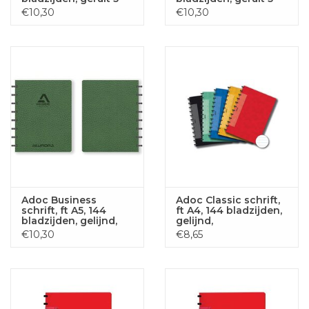
mm, bruin
mm, zwart
€10,30
€10,30
Adoc Business
Adoc Classic schrift,
schrift, ft A5, 144
ft A4, 144 bladzijden,
bladzijden, gelijnd,
gelijnd,
groen
geassorteerde
€10,30
€8,65
kleuren