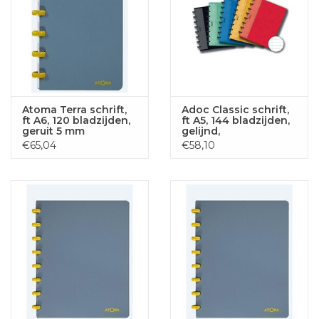
Atoma Terra schrift,
Adoc Classic schrift,
ft A6, 120 bladzijden,
ft A5, 144 bladzijden,
geruit 5 mm
gelijnd,
geassorteerde
€65,04
€58,10
kleuren