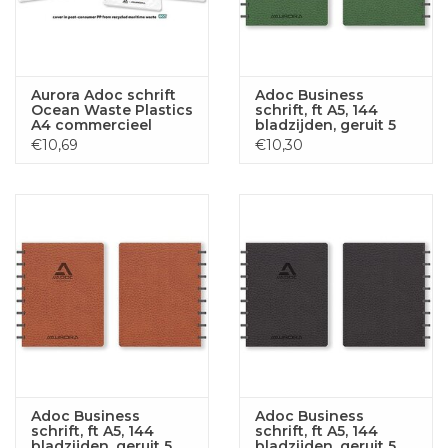
Aurora Adoc schrift
Adoc Business
Ocean Waste Plastics
schrift, ft A5, 144
A4 commercieel
bladzijden, geruit 5
geruit
mm, groen
€10,69
€10,30
Adoc Business
Adoc Business
schrift, ft A5, 144
schrift, ft A5, 144
bladzijden, geruit 5
bladzijden, geruit 5