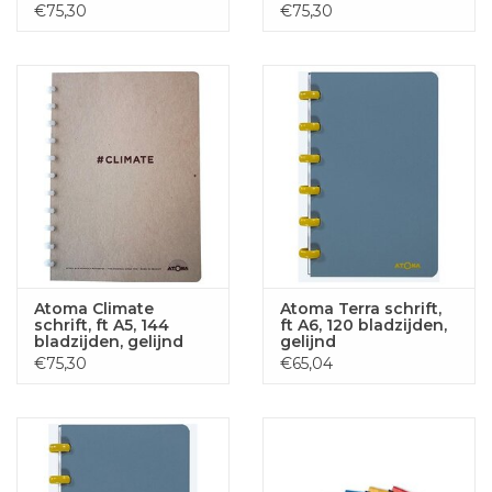
commercieel geruit
mm
€75,30
€75,30
Atoma Climate
Atoma Terra schrift,
schrift, ft A5, 144
ft A6, 120 bladzijden,
bladzijden, gelijnd
gelijnd
€75,30
€65,04