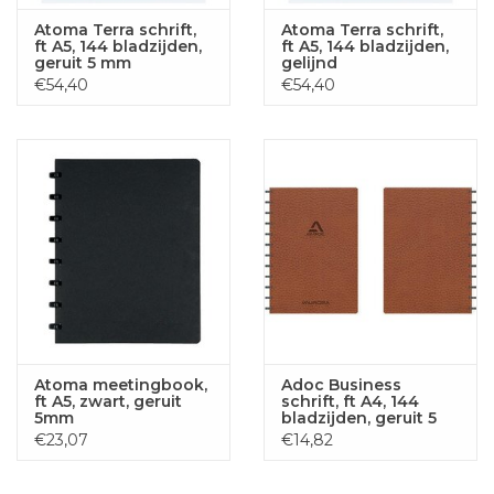
Atoma Terra schrift,
Atoma Terra schrift,
ft A5, 144 bladzijden,
ft A5, 144 bladzijden,
geruit 5 mm
gelijnd
€54,40
€54,40
Atoma meetingbook,
Adoc Business
ft A5, zwart, geruit
schrift, ft A4, 144
5mm
bladzijden, geruit 5
mm, bruin
€23,07
€14,82