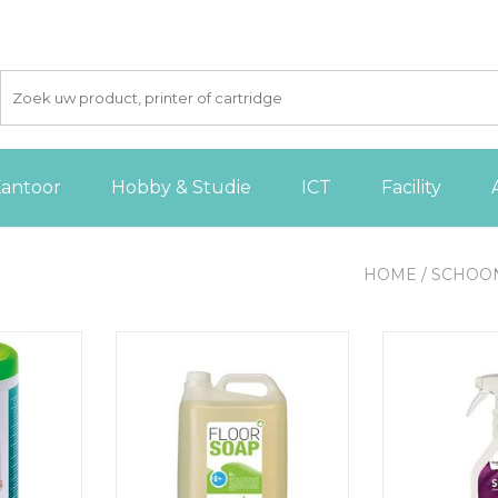
antoor
Hobby & Studie
ICT
Facility
HOME
/
SCHOO
gsdoekjes
Greenspeed vloerzeep met
Diversey desinfe
 doekjes
lijnzaadolie, citrusgeur, 5 liter
flacon van 
 AAN
TOEVOEGEN AAN
TOEVOE
GEN
WINKELWAGEN
WINKE