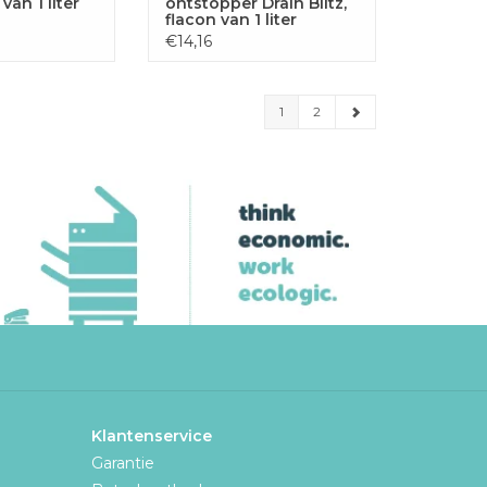
van 1 liter
ontstopper Drain Blitz,
flacon van 1 liter
€14,16
1
2
Klantenservice
Garantie