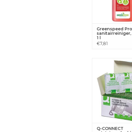
Greenspeed Pro
sanitairreiniger,
1 l
€7,81
Q-CONNECT reinigin
100 zakjes
TOEVOEGEN
WINKELWA
Q-CONNECT