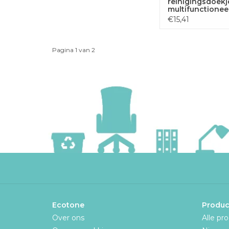
reinigingsdoekj
multifunctionee
gebruik, doos v
€15,41
zakjes
Pagina 1 van 2
Ecotone
Produc
Over ons
Alle pr