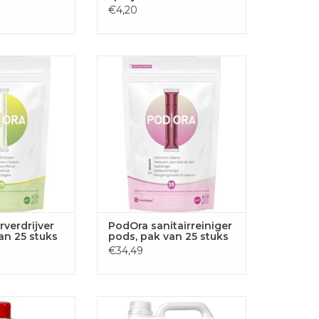
€4,20
 geurverdrijver
PodOra PodOra sanitairreiniger
van 25 stuks
pods, pak van 25 stuks
GEN AAN
TOEVOEGEN AAN
LWAGEN
WINKELWAGEN
verdrijver
PodOra sanitairreiniger
an 25 stuks
pods, pak van 25 stuks
€34,49
Net Original
Ecover allesreiniger fles van 5 l
ger, flacon van