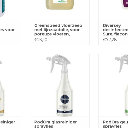
Greenspeed vloerzeep
Diversey
es voor
met lijnzaadolie, voor
desinfecte
poreuze vloeren,
Sure, flaco
l
citrusgeur, flacon van 5
€23,10
€77,28
n 100
liter
enreiniger
PodOra PodOra glasreiniger
PodOra PodOra
sprayfles
spra
 AAN
TOEVOEGEN AAN
TOEVOE
GEN
WINKELWAGEN
WINKE
einiger
PodOra glasreiniger
PodOra geur
sprayfles
sprayfles