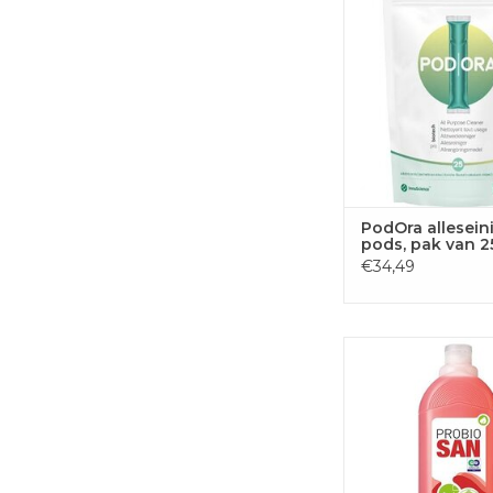
TOEVOEGEN
WINKELWA
PodOra allesein
pods, pak van 2
€34,49
Greenspeed Prob
sanitairreiniger, fle
TOEVOEGEN
WINKELWA