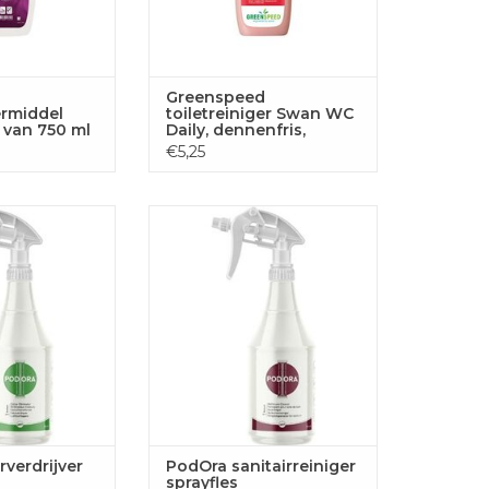
Greenspeed
ermiddel
toiletreiniger Swan WC
n van 750 ml
Daily, dennenfris,
flacon van 750 ml
€5,25
 geurverdrijver
PodOra PodOra sanitairreiniger
yfles
sprayfles
GEN AAN
TOEVOEGEN AAN
LWAGEN
WINKELWAGEN
verdrijver
PodOra sanitairreiniger
sprayfles