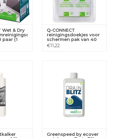
 Wet & Dry
Q-CONNECT
mreinigingsdoekjes,
reinigingsdoekjes voor
 paar (1
schermen pak van 40
y)
doekjes
€11,22
ker Sure, flacon
Greenspeed by ecover
 liter
ontstopper Drain Blitz, flacon 1
liter
GEN AAN
LWAGEN
TOEVOEGEN AAN
WINKELWAGEN
tkalker
Greenspeed by ecover