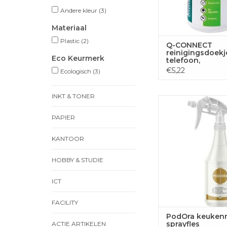
Andere kleur
(3)
Materiaal
Plastic
(2)
Q-CONNECT
reinigingsdoekj
Eco Keurmerk
telefoon,
multifunctionee
€5,22
Ecologisch
(3)
gebruik, pak va
doekjes
INKT & TONER
PodOra PodOra keuk
sprayfles
PAPIER
TOEVOEGEN
KANTOOR
WINKELWA
HOBBY & STUDIE
ICT
FACILITY
PodOra keukenr
sprayfles
ACTIE ARTIKELEN