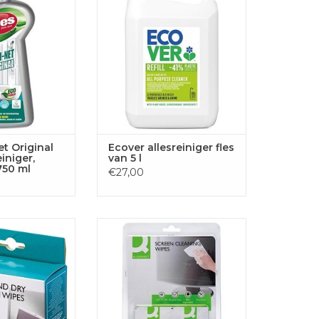
TOEVOEGEN AAN
0 ml
WINKELWAGEN
GEN AAN
LWAGEN
et Original
Ecover allesreiniger fles
iniger,
van 5 l
750 ml
€27,00
 Wet & Dry
Q-CONNECT reinigingsdoekjes
nigingsdoekjes,
voor schermen pak van 40
paar
doekjes
GEN AAN
TOEVOEGEN AAN
LWAGEN
WINKELWAGEN