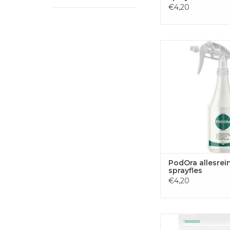
€4,20
PodOra PodOra alle
sprayfles
TOEVOEGEN
WINKELWA
PodOra allesrei
sprayfles
€4,20
PodOra PodOra alle
pods, pak van 25