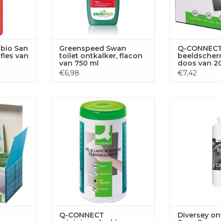
bio San
Greenspeed Swan
Q-CONNECT
 fles van
toilet ontkalker, flacon
beeldscher
van 750 ml
doos van 20
Wet en 1 Dr
€6,98
€7,42
gsdoekjes,
Q-CONNECT reinigingsdoekjes
Diversey ontkal
voor PC- en notebookschermen
van 1
 AAN
TOEVOEGEN AAN
TOEVOE
GEN
WINKELWAGEN
WINKE
Q-CONNECT
Diversey on