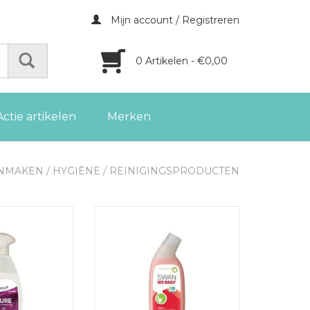
Mijn account / Registreren
0 Artikelen - €0,00
Actie artikelen
Merken
NMAKEN
/
HYGIËNE
/
REINIGINGSPRODUCTEN
cteermiddel Sure,
Greenspeed toiletreiniger Swan
750 ml [6st]
WC Daily dennenfris 750 ml
GEN AAN
TOEVOEGEN AAN
LWAGEN
WINKELWAGEN