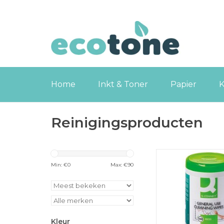
Home
Inkt & Toner
Papier
K
Reinigingsproducten
Q-CONNECT reinigin
voor telefoon, 100
Min: €
0
Max: €
90
TOEVOEGEN
WINKELWA
Kleur