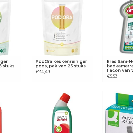
75
 AAN
TOEVOEGEN AAN
GEN
WINKELWAGEN
TOEVOE
WINKE
iger
PodOra keukenreiniger
Eres Sani-N
5 stuks
pods, pak van 25 stuks
badkamerre
flacon van 
€34,49
€5,53
io San
Greenspeed Swan toilet
Q-CONNECT
s van 1 l
ontkalker, flacon van 750 ml
beeldschermrei
20 
 AAN
TOEVOEGEN AAN
GEN
WINKELWAGEN
TOEVOE
WINKE