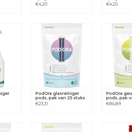
€4,20
€4,20
sreiniger
PodOra PodOra glasreiniger
PodOra PodOra
pods, pak van 25 stuks
pods, pak 
 AAN
TOEVOEGEN AAN
TOEVOE
GEN
WINKELWAGEN
WINKE
niger
PodOra glasreiniger
PodOra geur
pods, pak van 25 stuks
pods, pak v
€23,31
€86,89
seiniger
PodOra PodOra keukenreiniger
Eres Sani-
 stuks
pods, pak van 25 stuks
badkamerreini