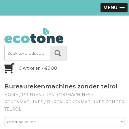
MENU
0 Artikelen - €0,00
Bureaurekenmachines zonder telrol
HOME
/
PRINTEN
/
KANTOORMACHINES
/
REKENMACHINES
/
BUREAUREKENMACHINES ZONDER
TELROL