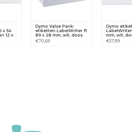
Dymo Value Pack:
Dymo etike
5 x 54
etiketten LabelWriter ft
LabelWriter 
n 12 x
89 x 28 mm, wit, doos
mm, wit, do
van 12 x 130 etiketten
500 etikett
€70,69
€57,99