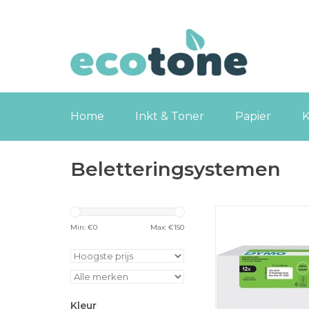
Home
Inkt & Toner
Papier
K
Beletteringsystemen
Dymo etiketten Label
54 mm wit 12 x 500 
Min: €
0
Max: €
150
TOEVOEGEN
WINKELWA
Kleur