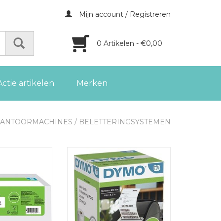
Mijn account / Registreren
0 Artikelen - €0,00
Actie artikelen
Merken
KANTOORMACHINES
/
BELETTERINGSYSTEMEN
LabelWriter 25 x
Dymo etiketten LabelWriter 102
x 500 etiketten
x 210 mm (DHL), wit
GEN AAN
TOEVOEGEN AAN
LWAGEN
WINKELWAGEN