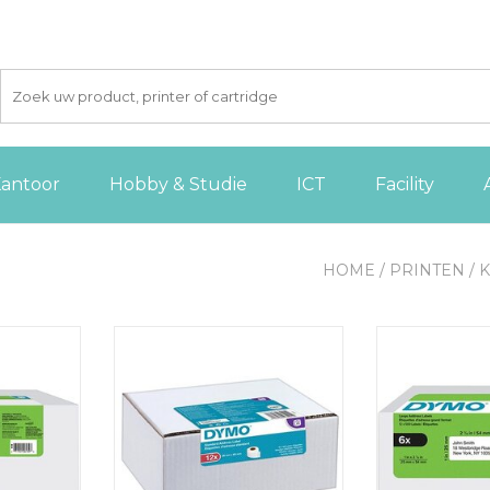
antoor
Hobby & Studie
ICT
Facility
HOME
/
PRINTEN
/
Writer 25 x
Dymo Value Pack: etiketten
Dymo etiketten 
etiketten
LabelWriter ft 89 x 28 mm, wit
54 mm wit, 6 
 AAN
TOEVOEGEN AAN
TOEVOE
GEN
WINKELWAGEN
WINKE