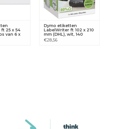
tten
Dymo etiketten
ft 25 x 54
LabelWriter ft 102 x 210
os van 6 x
mm (DHL), wit, 140
en
etiketten
€28,56