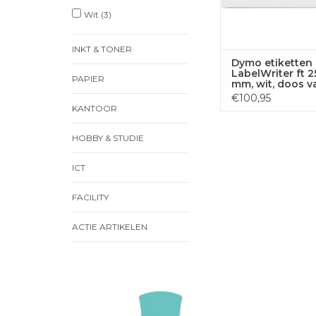
Wit
(3)
INKT & TONER
Dymo etiketten
LabelWriter ft 2
PAPIER
mm, wit, doos va
500 etiketten
€100,95
KANTOOR
HOBBY & STUDIE
ICT
FACILITY
ACTIE ARTIKELEN