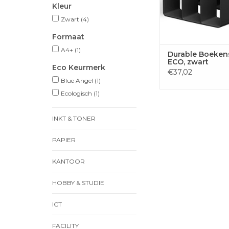
Kleur
Zwart
(4)
Formaat
A4+
(1)
Durable Boeken
ECO, zwart
Eco Keurmerk
€37,02
Blue Angel
(1)
Ecologisch
(1)
INKT & TONER
PAPIER
KANTOOR
HOBBY & STUDIE
ICT
FACILITY