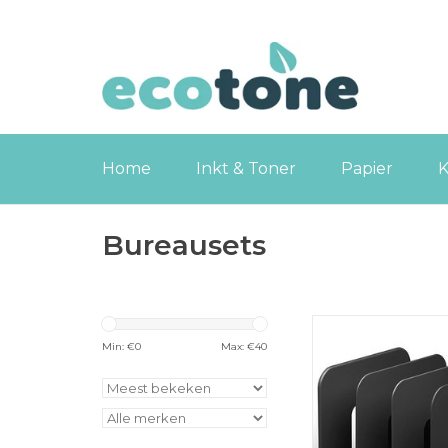
Home
Inkt & Toner
Papier
K
Bureausets
Durable Boekenst
zwart [2st
Min: €
0
Max: €
40
TOEVOEGEN
WINKELWA