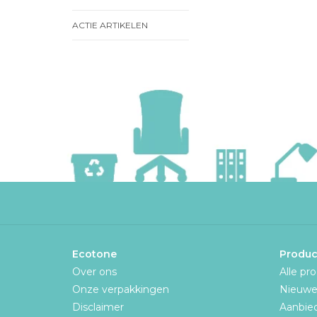
ACTIE ARTIKELEN
Ecotone
Produc
Over ons
Alle pr
Onze verpakkingen
Nieuwe
Disclaimer
Aanbie