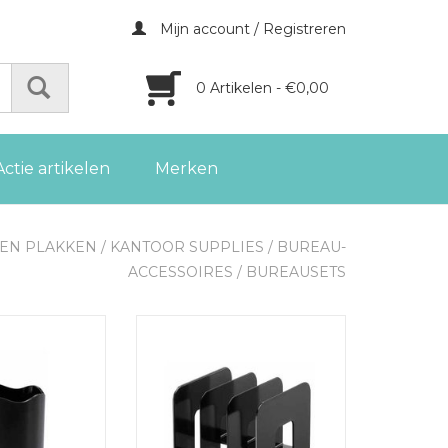
Mijn account / Registreren
0 Artikelen - €0,00
Actie artikelen
Merken
 EN PLAKKEN
/
KANTOOR SUPPLIES
/
BUREAU-
ACCESSOIRES
/
BUREAUSETS
enbakje Trend
Durable Boekensteun Trend
GEN AAN
TOEVOEGEN AAN
LWAGEN
WINKELWAGEN