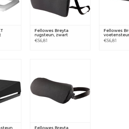
LT
Fellowes Breyta
Fellowes Br
t
rugsteun, zwart
voetensteun
€56,81
€56,81
n Breyta,
Fellowes Breyta lendekussen,
zwart
 AAN
TOEVOEGEN AAN
GEN
WINKELWAGEN
nsteun
Fellowes Breyta