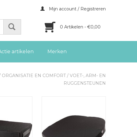
Mijn account / Registreren
0 Artikelen - €0,00
Actie artikelen
Merken
/
ORGANISATIE EN COMFORT
/
VOET-, ARM- EN
RUGGENSTEUNEN
ta voetensteun,
Fellowes Breyta wig zitkussen,
art
zwart
GEN AAN
TOEVOEGEN AAN
LWAGEN
WINKELWAGEN