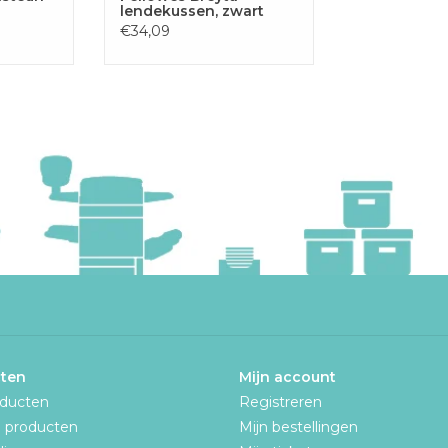
lendekussen, zwart
€34,09
ten
Mijn account
oducten
Registreren
 producten
Mijn bestellingen