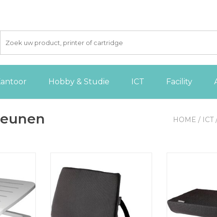
antoor
Hobby & Studie
ICT
Facility
teunen
HOME
/
ICT
etensteun,
Fellowes Breyta rugsteun, zwart
Fellowes Brey
zw
TOEVOEGEN AAN
 AAN
WINKELWAGEN
TOEVOE
GEN
WINKE