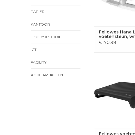
PAPIER
KANTOOR
Fellowes Hana 
voetensteun, wi
HOBBY & STUDIE
€170,98
ICT
FACILITY
Fellowes voetensteu
zwart
ACTIE ARTIKELEN
TOEVOEGEN
WINKELWA
Fellowes voete