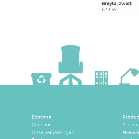
Breyta, zwart
€43,67
Ecotone
Produc
Over ons
Alle pr
Onze verpakkingen
Nieuwe