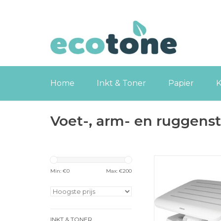
Home
Inkt & Toner
Papier
K
Voet-, arm- en ruggens
Fellowes Hana LT vo
wit
Min: €
0
Max: €
200
TOEVOEGEN
WINKELWA
INKT & TONER