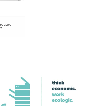
ndaard
rt