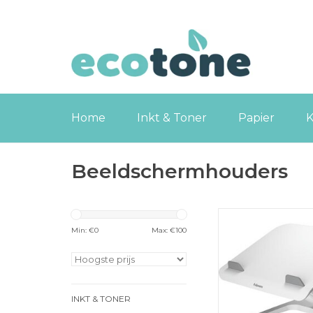
Home
Inkt & Toner
Papier
K
Beeldschermhouders
Fellowes Hana
laptopstandaard
Min: €
0
Max: €
100
TOEVOEGEN
WINKELWA
INKT & TONER