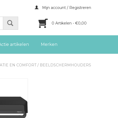
Mijn account / Registreren
0 Artikelen - €0,00
Actie artikelen
Merken
ATIE EN COMFORT
/
BEELDSCHERMHOUDERS
itorstandaard
, zwart
GEN AAN
LWAGEN