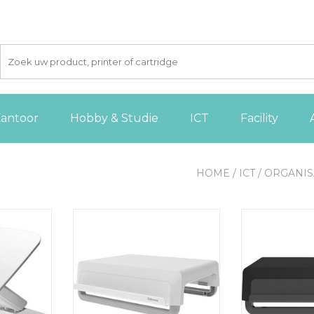
antoor
Hobby & Studie
ICT
Facility
HOME
/
ICT
/
ORGANIS
 LT
Fellowes monitorstandaard
Fellowes mon
, wit
Breyta, wit
Breyta
 AAN
TOEVOEGEN AAN
TOEVOE
GEN
WINKELWAGEN
WINKE