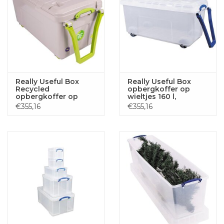
Really Useful Box
Really Useful Box
Recycled
opbergkoffer op
opbergkoffer op
wieltjes 160 l,
wieltjes 160 l, grijs
transparant
€355,16
€355,16