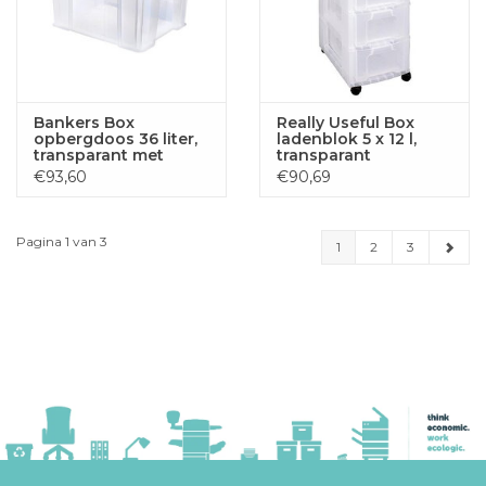
Bankers Box
Really Useful Box
opbergdoos 36 liter,
ladenblok 5 x 12 l,
transparant met
transparant
blauwe handvaten,
€93,60
€90,69
set van 3 stuks
verpakt in karton
Pagina 1 van 3
1
2
3