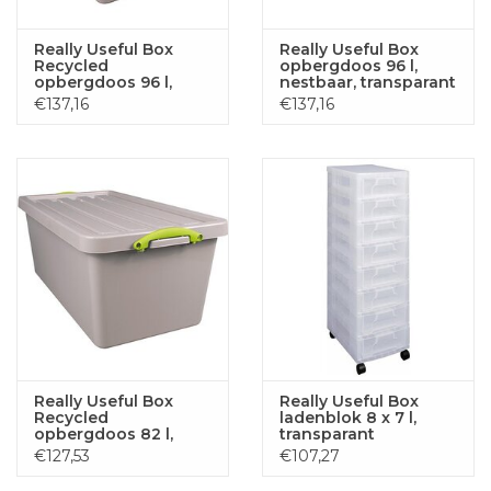
Really Useful Box
Really Useful Box
Recycled
opbergdoos 96 l,
opbergdoos 96 l,
nestbaar, transparant
nestbaar, grijs
€137,16
€137,16
Really Useful Box
Really Useful Box
Recycled
ladenblok 8 x 7 l,
opbergdoos 82 l,
transparant
nestbaar, grijs
€127,53
€107,27