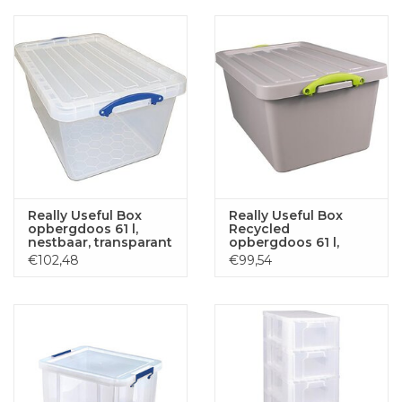
Really Useful Box
Really Useful Box
opbergdoos 61 l,
Recycled
nestbaar, transparant
opbergdoos 61 l,
nestbaar, grijs
€102,48
€99,54