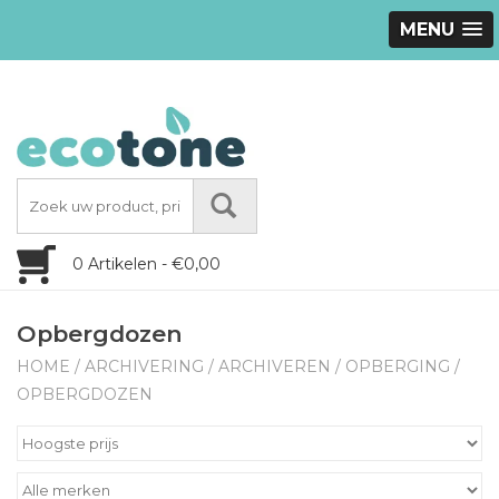
MENU
0 Artikelen - €0,00
Opbergdozen
HOME
/
ARCHIVERING
/
ARCHIVEREN
/
OPBERGING
/
OPBERGDOZEN