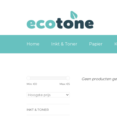
Home
Inkt & Toner
Papier
K
Geen producten gev
Min: €
0
Max: €
5
INKT & TONER