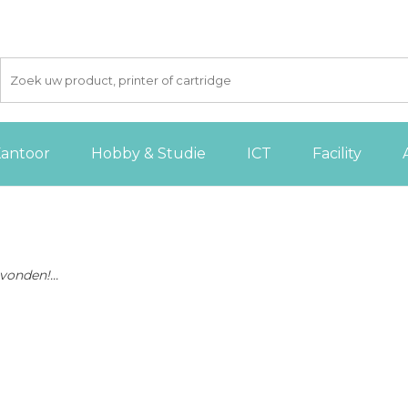
antoor
Hobby & Studie
ICT
Facility
onden!...