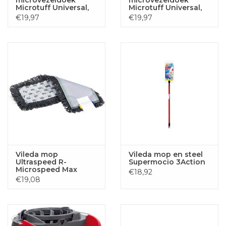
microvezeldoek
microvezeldoek
Microtuff Universal,
Microtuff Universal,
pak van 10 stuks,
pak van 10 stuks,
€19,97
€19,97
rood
blauw
Vileda mop
Vileda mop en steel
Ultraspeed R-
Supermocio 3Action
Microspeed Max
€18,92
€19,08