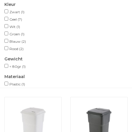
Kleur
Zwart
(1)
Geel
(7)
Wit
(1)
Groen
(1)
Blauw
(2)
Rood
(2)
Gewicht
< 80gr
(1)
Materiaal
Plastic
(1)