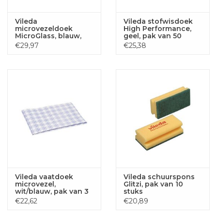
Vileda
Vileda stofwisdoek
microvezeldoek
High Performance,
MicroGlass, blauw,
geel, pak van 50
pak van 3 stuks
stuks
€29,97
€25,38
Vileda vaatdoek
Vileda schuurspons
microvezel,
Glitzi, pak van 10
wit/blauw, pak van 3
stuks
stuks
€22,62
€20,89