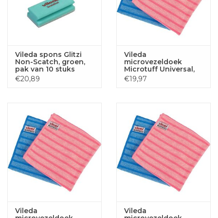
Vileda spons Glitzi
Vileda
Non-Scatch, groen,
microvezeldoek
pak van 10 stuks
Microtuff Universal,
pak van 10 stuks,
€20,89
€19,97
groen
Vileda
Vileda