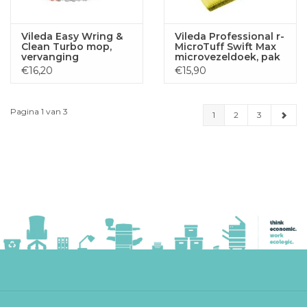
Vileda Easy Wring &
Vileda Professional r-
Clean Turbo mop,
MicroTuff Swift Max
vervanging
microvezeldoek, pak
van 5 stuks, geel
€16,20
€15,90
Pagina 1 van 3
1
2
3