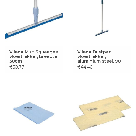
Vileda MultiSqueegee
Vileda Dustpan
vloertrekker, breedte
vloertrekker,
50cm
aluminium steel, 90
cm
€50,77
€44,46