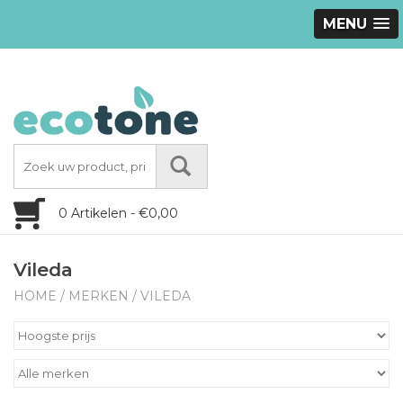
MENU
0 Artikelen - €0,00
Vileda
HOME
/
MERKEN
/
VILEDA