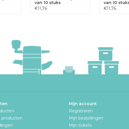
van 10 stuks
van 10 stuk
€11,76
€11,76
ten
Mijn account
oducten
Registreren
 producten
Mijn bestellingen
dingen
Mijn tickets