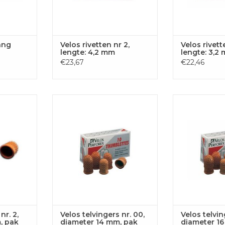
ang
Velos rivetten nr 2,
Velos rivette
lengte: 4,2 mm
lengte: 3,2
€23,67
€22,46
2, diameter
Velos telvingers nr. 00, diameter
Velos telvingers 
0 stuks
14 mm, pak van 10 stuks
mm, pak v
 AAN
TOEVOEGEN AAN
TOEVOE
GEN
WINKELWAGEN
WINKE
nr. 2,
Velos telvingers nr. 00,
Velos telvin
, pak
diameter 14 mm, pak
diameter 1