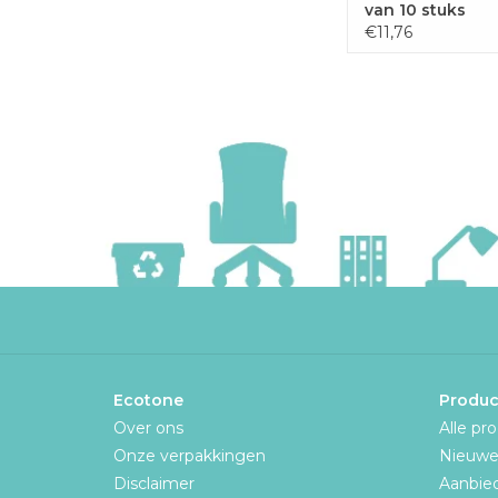
van 10 stuks
€11,76
Ecotone
Produc
Over ons
Alle pr
Onze verpakkingen
Nieuwe
Disclaimer
Aanbie