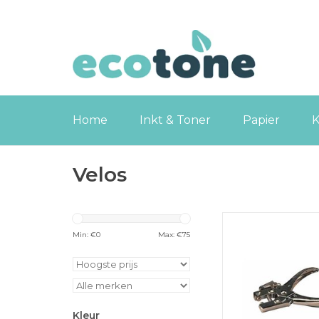
Home
Inkt & Toner
Papier
K
Velos
Velos rivetteer
Min: €
0
Max: €
75
TOEVOEGEN
WINKELWA
Kleur