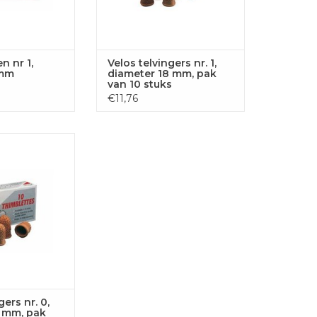
n nr 1,
Velos telvingers nr. 1,
 mm
diameter 18 mm, pak
van 10 stuks
€11,76
nr. 0, diameter 16
an 10 stuks
GEN AAN
LWAGEN
gers nr. 0,
6 mm, pak