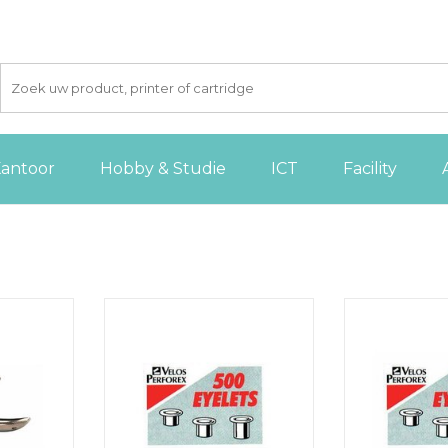
antoor
Hobby & Studie
ICT
Facility
tang
Velos rivetten nr 2, lengte: 4,2
Velos rivetten 
mm
 AAN
GEN
TOEVOEGEN AAN
TOEVOE
WINKELWAGEN
WINKE