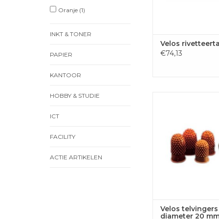
Oranje
(1)
INKT & TONER
Velos rivetteert
€74,13
PAPIER
KANTOOR
HOBBY & STUDIE
Velos telvingers nr. 
20 mm, pak van 1
ICT
TOEVOEGEN
WINKELWA
FACILITY
ACTIE ARTIKELEN
Velos telvingers 
diameter 20 mm