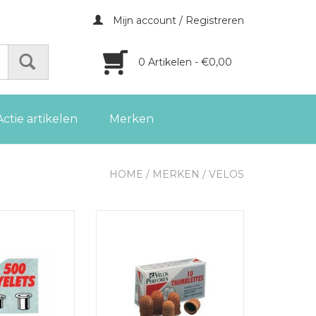
Mijn account / Registreren
0 Artikelen - €0,00
Actie artikelen
Merken
HOME
/
MERKEN
/
VELOS
nr 1, lengte: 3,2
Velos telvingers nr. 1, diameter 18
mm
mm, pak van 10 stuks
GEN AAN
TOEVOEGEN AAN
LWAGEN
WINKELWAGEN