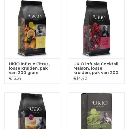
UKIO infusie Citrus,
UKIO infusie Cocktail
losse kruiden, pak
Maison, losse
van 200 gram
kruiden, pak van 200
gram
€15,54
€14,40