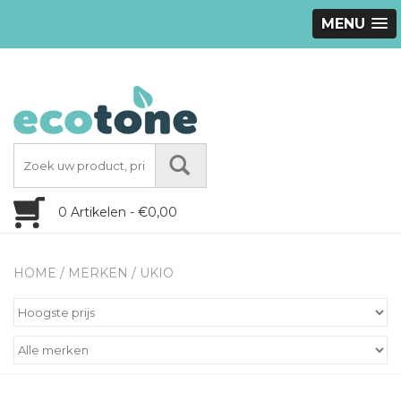
MENU
0 Artikelen - €0,00
HOME
/
MERKEN
/
UKIO