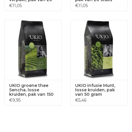
stuks
€11,05
€11,05
UKIO groene thee
UKIO infusie Munt,
Sencha, losse
losse kruiden, pak
kruiden, pak van 150
van 50 gram
gram
€9,95
€5,46