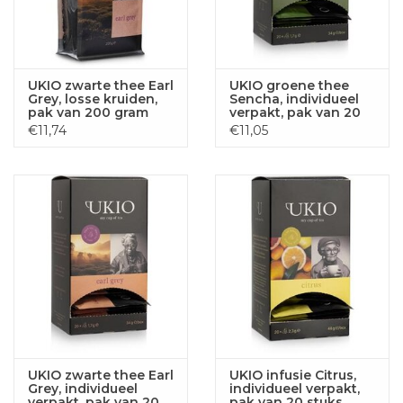
UKIO zwarte thee Earl
UKIO groene thee
Grey, losse kruiden,
Sencha, individueel
pak van 200 gram
verpakt, pak van 20
stuks
€11,74
€11,05
UKIO zwarte thee Earl
UKIO infusie Citrus,
Grey, individueel
individueel verpakt,
verpakt, pak van 20
pak van 20 stuks