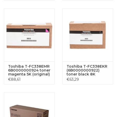
Toshiba T-FC338EMR
Toshiba T-FC338EKR
6B0000000924 toner
(6B0000000922)
magenta 5K (original)
toner black 8K
(original)
€88,61
€63,29