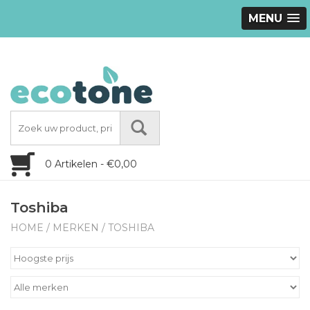
MENU
0 Artikelen - €0,00
Toshiba
HOME
/
MERKEN
/
TOSHIBA