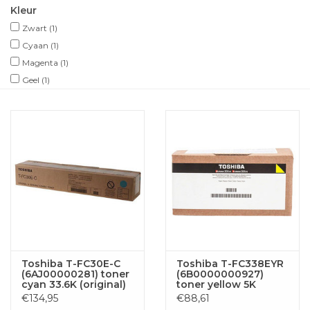
Kleur
Zwart
(1)
Cyaan
(1)
Magenta
(1)
Geel
(1)
Toshiba T-FC30E-C
Toshiba T-FC338EYR
(6AJ00000281) toner
(6B0000000927)
cyan 33.6K (original)
toner yellow 5K
(original)
€134,95
€88,61