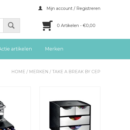
Mijn account / Registreren
0 Artikelen - €0,00
Actie artikelen
Merken
HOME
/
MERKEN
/
TAKE A BREAK BY CEP
 koffiecapsules
Take A Break by CEP ladenblok,
ot 50 capsules
zwart/grijs
GEN AAN
TOEVOEGEN AAN
LWAGEN
WINKELWAGEN