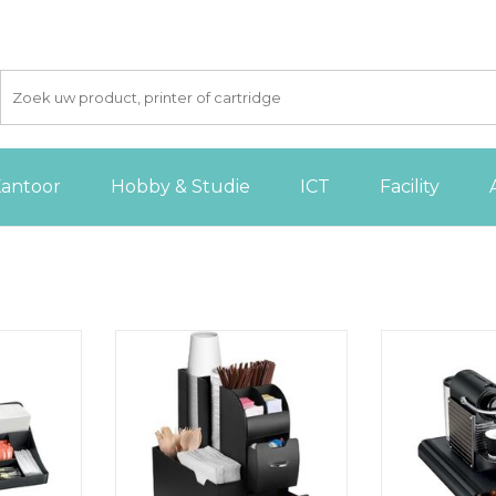
antoor
Hobby & Studie
ICT
Facility
ent de
Take A Break by CEP Take A
Opbergelement
en, kleur
Break by CEP organisatie toren
geschikt 45 t
voor de koffiehoek of keuken, 7
TOEVOE
compartimenten, zwart
 AAN
WINKE
GEN
TOEVOEGEN AAN
WINKELWAGEN