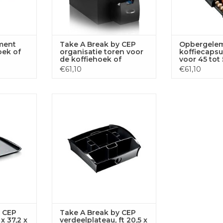
ment
Take A Break by CEP
Opbergelem
oek of
organisatie toren voor
koffiecapsu
de koffiehoek of
voor 45 tot
, kleur
keuken, 7
€61,10
€61,10
compartimenten, zwart
ienblad, ft
Take A Break by CEP
, zwart
verdeelplateau, 20,5x21,6x6,8cm,
zwart
 AAN
GEN
TOEVOEGEN AAN
WINKELWAGEN
y CEP
Take A Break by CEP
 x 37,2 x
verdeelplateau, ft 20,5 x