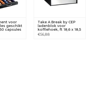
ent voor
Take A Break by CEP
les geschikt
ladenblok voor
 50 capsules
koffiehoek, ft 18,6 x 18,5
x 17,5 cm, zwart/grijs
€56,88