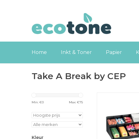
Home
Inkt & Toner
Papier
K
Take A Break by CEP
Organisatie elem
koffiehoek of keuk
Min: €
0
Max: €
75
zwart
TOEVOEGEN
WINKELWA
Kleur