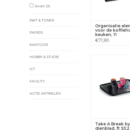
Zwart
(3)
INKT & TONER
Organisatie ele
voor de koffieh
PAPIER
keuken, 11
compartimenten
€71,90
zwart
KANTOOR
HOBBY & STUDIE
Take A Break by CEP d
53,2 x 37,2 x 2 cm
ICT
TOEVOEGEN
WINKELWA
FACILITY
ACTIE ARTIKELEN
Take A Break b
dienblad, ft 53,2