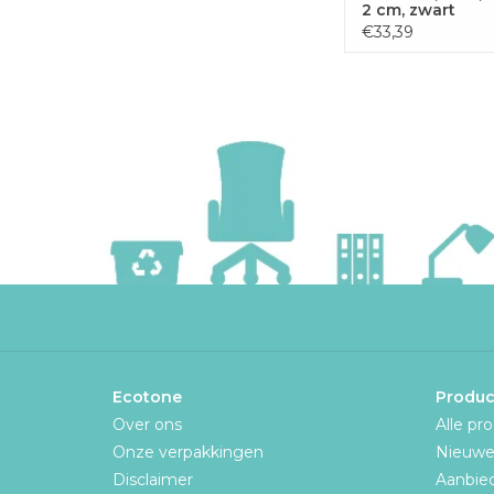
2 cm, zwart
€33,39
Ecotone
Produc
Over ons
Alle pr
Onze verpakkingen
Nieuwe
Disclaimer
Aanbie