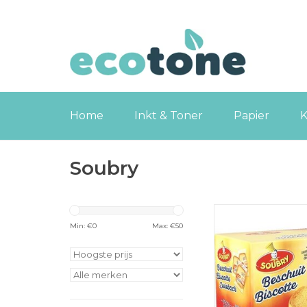
Home
Inkt & Toner
Papier
K
Soubry
Soubry Soubry beschu
verpakt, doos van 
Min: €
0
Max: €
50
TOEVOEGEN
WINKELWA