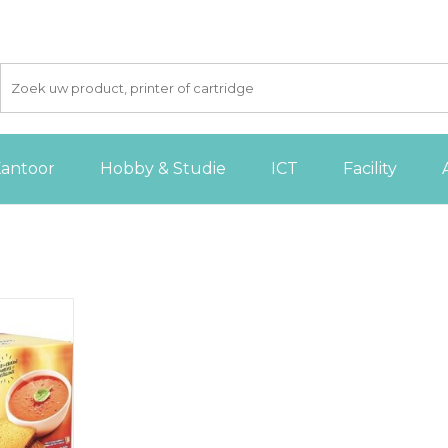
antoor
Hobby & Studie
ICT
Facility
iten, per 2
208 stuks
 AAN
GEN