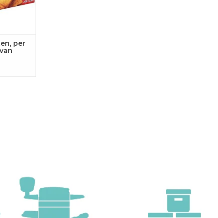
en, per
 van