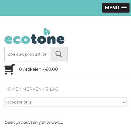
MENU
0 Artikelen - €0,00
HOME
/
MERKEN
/
SILAC
Geen producten gevonden!...