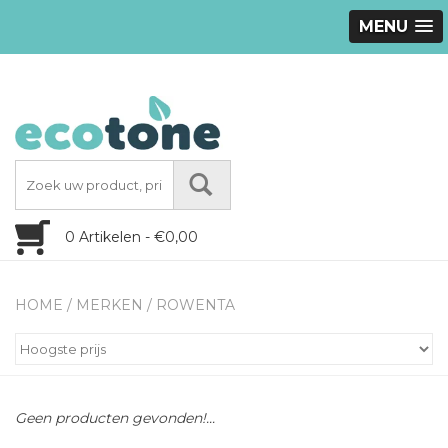
MENU
0 Artikelen - €0,00
HOME
/
MERKEN
/
ROWENTA
Geen producten gevonden!...