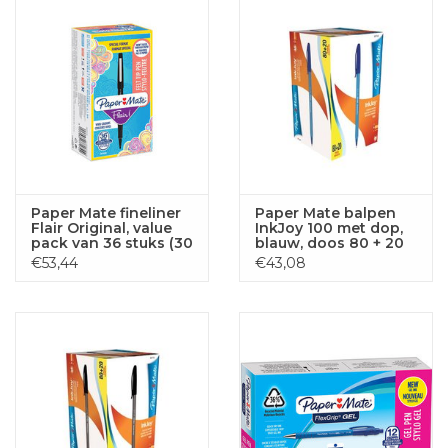
Paper Mate fineliner
Paper Mate balpen
Flair Original, value
InkJoy 100 met dop,
pack van 36 stuks (30
blauw, doos 80 + 20
+ 6 gratis), zwart
gratis
€53,44
€43,08