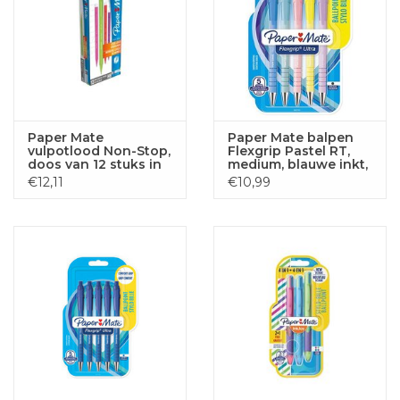
Paper Mate
Paper Mate balpen
vulpotlood Non-Stop,
Flexgrip Pastel RT,
doos van 12 stuks in
medium, blauwe inkt,
geassorteerde
blister van 5 stuks,
€12,11
€10,99
kleuren
assorti