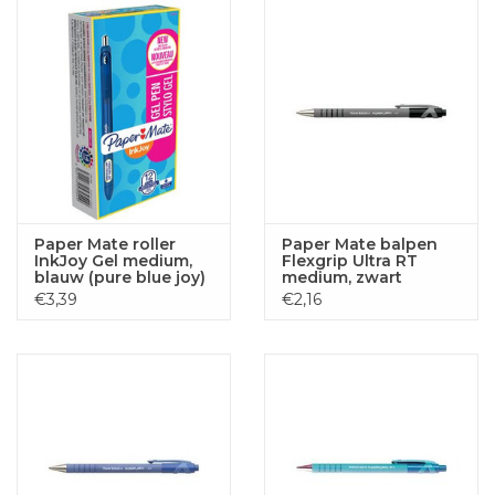
Paper Mate roller
Paper Mate balpen
InkJoy Gel medium,
Flexgrip Ultra RT
blauw (pure blue joy)
medium, zwart
€3,39
€2,16