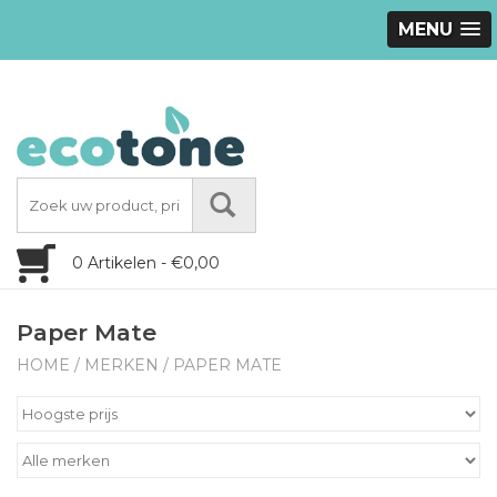
MENU
0 Artikelen - €0,00
Paper Mate
HOME
/
MERKEN
/
PAPER MATE