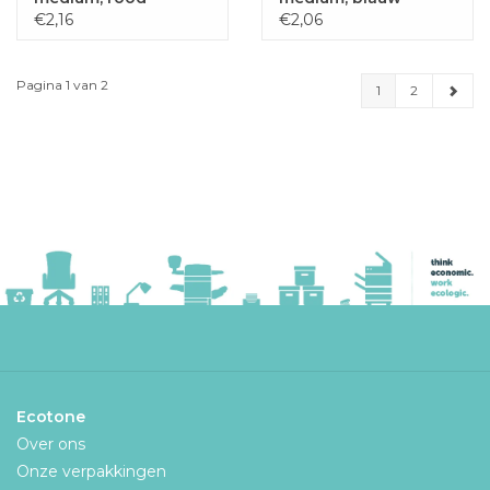
€2,16
€2,06
Pagina 1 van 2
1
2
Ecotone
Over ons
Onze verpakkingen