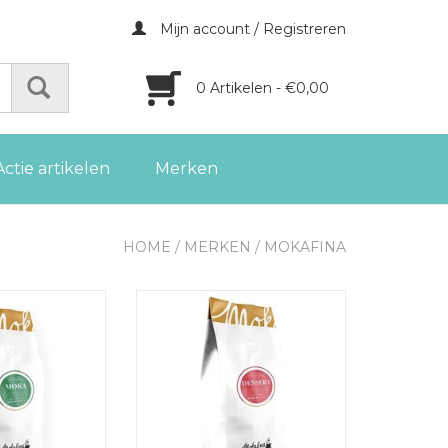
Mijn account / Registreren
0 Artikelen - €0,00
Actie artikelen
Merken
HOME
/
MERKEN
/
MOKAFINA
offiebonen, 1 kg
Mokafina Dessert gemalen koffie,
1 kg
GEN AAN
LWAGEN
TOEVOEGEN AAN
WINKELWAGEN