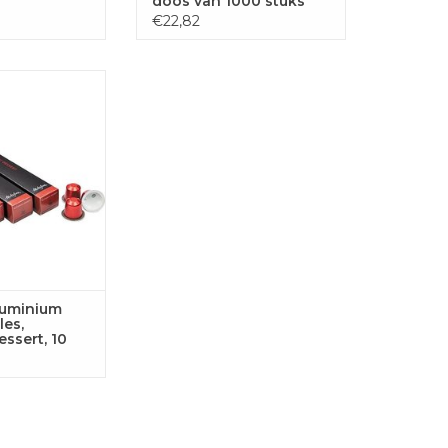
doos van 1000 stuks
€22,82
 aluminium
authentic dessert,
 st.
GEN AAN
LWAGEN
luminium
les,
essert, 10