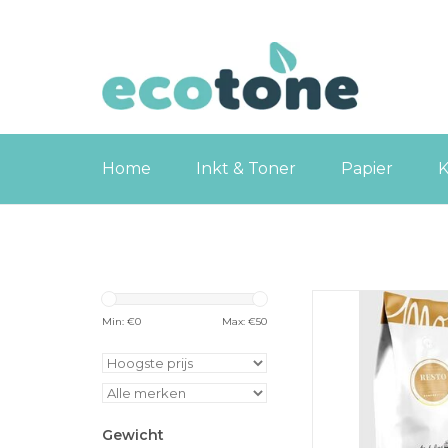
Home
Inkt & Toner
Papier
K
Mokafina Resto koff
koffie, pak van 1 kg, s
Min: €
0
Max: €
50
TOEVOEGEN
WINKELWA
Gewicht