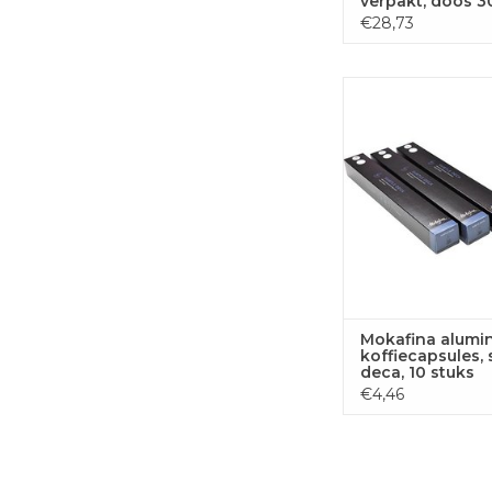
verpakt, doos 3
stuks
€28,73
Mokafina alum
koffiecapsules, subtl
stuks
TOEVOEGEN
WINKELWA
Mokafina alumi
koffiecapsules, 
deca, 10 stuks
€4,46