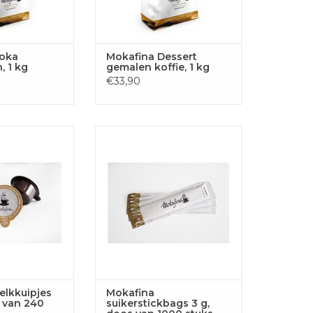
oka
Mokafina Dessert
, 1 kg
gemalen koffie, 1 kg
€33,90
kuipjes 7,3 ml,
Mokafina suikerstickbags 4 gr,
 240 stuks
doos van 1000 stuks
GEN AAN
TOEVOEGEN AAN
LWAGEN
WINKELWAGEN
elkkuipjes
Mokafina
s van 240
suikerstickbags 3 g,