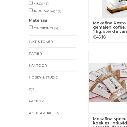
< 80gr
(1)
1000-5000gr
(1)
Materiaal
Mokafina Resto 
gemalen koffie,
Aluminium
(3)
1 kg, sterkte van
€45,18
INKT & TONER
PAPIER
Mokafina speculoos
induvidueel verpakt, 
KANTOOR
TOEVOEGEN
WINKELWA
HOBBY & STUDIE
ICT
FACILITY
ACTIE ARTIKELEN
Mokafina specu
koekjes, induvi