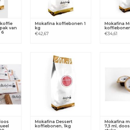
koffie
Mokafina koffiebonen 1
Mokafina M
 pak van
kg
koffiebonen
 6
€42,67
€34,61
 koekjes,
Mokafina Dessert koffiebonen,
Mokafina melk
doos 300st.
1kg
doos van
 AAN
TOEVOEGEN AAN
TOEVOE
GEN
WINKELWAGEN
WINKE
loos
Mokafina Dessert
Mokafina m
dueel
koffiebonen, 1kg
7,3 ml, doo