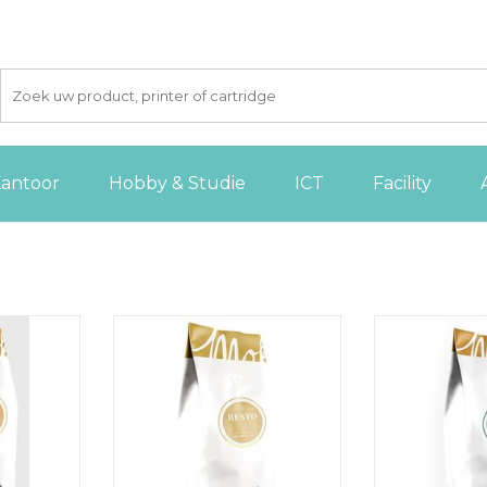
antoor
Hobby & Studie
ICT
Facility
ie gemalen
Mokafina koffiebonen 1 kg
Mokafina Moka k
terkte van 6
TOEVOEGEN AAN
TOEVOE
 AAN
WINKELWAGEN
WINKE
GEN