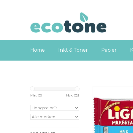
Home
Inkt & Toner
Papier
K
Liga Milkbreak melk, 
Min: €
0
Max: €
25
TOEVOEGEN
WINKELWA