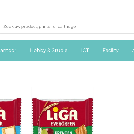
antoor
Hobby & Studie
ICT
Facility
41 g [24st]
Liga Evergreen Krenten, 38 g
[24st]
 AAN
GEN
TOEVOEGEN AAN
WINKELWAGEN