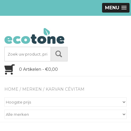
MENU
0 Artikelen - €0,00
HOME
/
MERKEN
/
KARVAN CÉVITAM