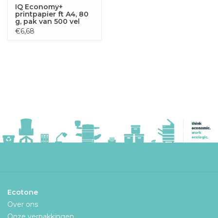
IQ Economy+
printpapier ft A4, 80
g, pak van 500 vel
€6,68
Ecotone
Over ons
Onze verpakkingen