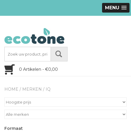
MENU
0 Artikelen - €0,00
HOME
/
MERKEN
/
IQ
Formaat