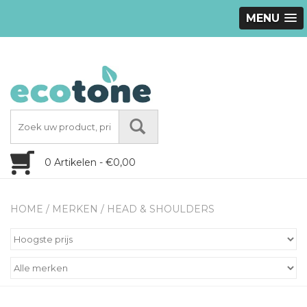
MENU
0 Artikelen - €0,00
HOME
/
MERKEN
/
HEAD & SHOULDERS