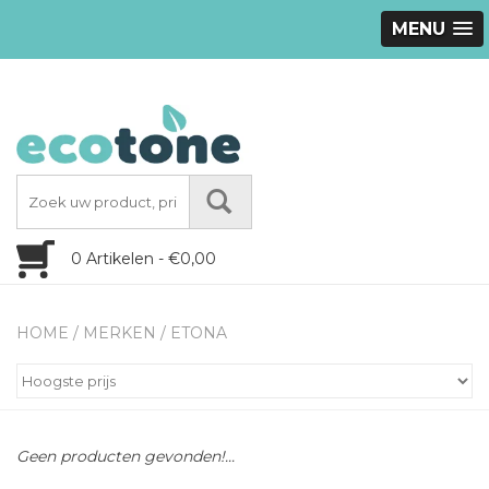
MENU
0 Artikelen - €0,00
HOME
/
MERKEN
/
ETONA
Geen producten gevonden!...